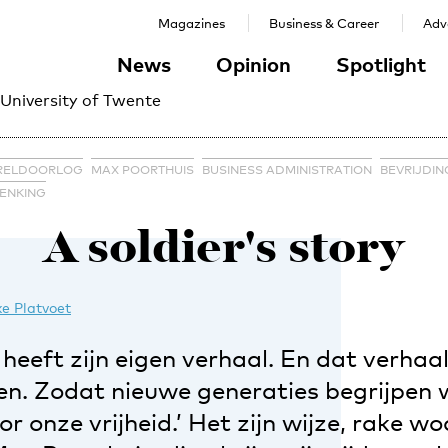
Magazines
Business & Career
Adve
News
Opinion
Spotlight
 University of Twente
RELDOORLOG
MAX POORTHUIS
BUSINESS ADMINISTRATION
BEVRIJDI
ENKING
A soldier's story
e Platvoet
 heeft zijn eigen verhaal. En dat verha
n. Zodat nieuwe generaties begrijpen we
r onze vrijheid.’ Het zijn wijze, rake w