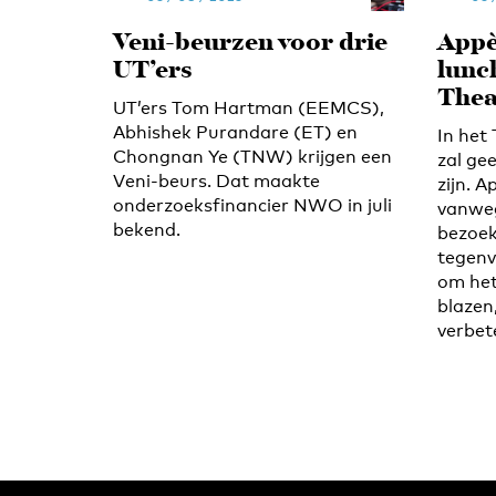
Veni-beurzen voor drie
Appè
UT’ers
lunc
Thea
UT’ers Tom Hartman (EEMCS),
Abhishek Purandare (ET) en
In het
Chongnan Ye (TNW) krijgen een
zal ge
Veni-beurs. Dat maakte
zijn. A
onderzoeksfinancier NWO in juli
vanwe
bekend.
bezoek
tegenv
om het
blazen
verbet