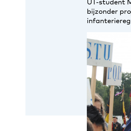
UT-student Ma
bijzonder pr
infanteriere