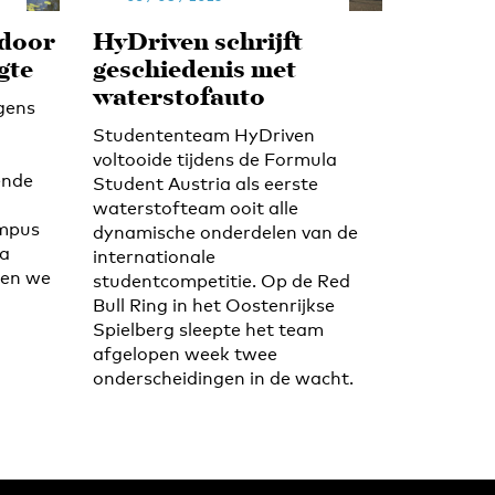
 door
HyDriven schrijft
gte
geschiedenis met
waterstofauto
gens
Studententeam HyDriven
voltooide tijdens de Formula
ende
Student Austria als eerste
waterstofteam ooit alle
ampus
dynamische onderdelen van de
ra
internationale
ben we
studentcompetitie. Op de Red
Bull Ring in het Oostenrijkse
Spielberg sleepte het team
afgelopen week twee
onderscheidingen in de wacht.