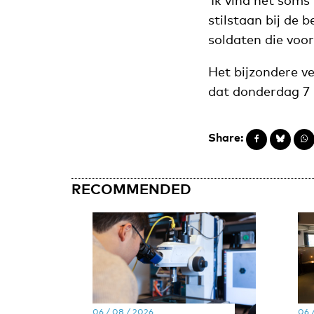
‘Ik vind het som
stilstaan bij de 
soldaten die voor 
Het bijzondere v
dat donderdag 7 
Share:
RECOMMENDED
06 / 08 / 2026
06 