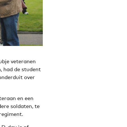
lubje veteranen
n, had de student
honderduit over
eteraan en een
ere soldaten, te
regiment.