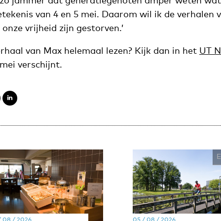
s zo jammer dat generatiegenoten amper weten wat
betekenis van 4 en 5 mei. Daarom wil ik de verhalen 
onze vrijheid zijn gestorven.’
erhaal van Max helemaal lezen? Kijk dan in het
UT N
mei verschijnt.
/ 08 / 2026
05 / 08 / 2026