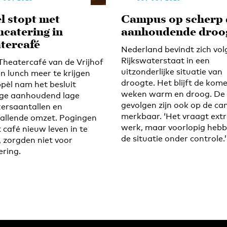
l stopt met
Campus op scherp
hcatering in
aanhoudende droo
tercafé
Nederland bevindt zich vol
Rijkswaterstaat in een
 Theatercafé van de Vrijhof
uitzonderlijke situatie van
en lunch meer te krijgen
droogte. Het blijft de kom
ppèl nam het besluit
weken warm en droog. De
ge aanhoudend lage
gevolgen zijn ook op de c
ersaantallen en
merkbaar. ‘Het vraagt ext
allende omzet. Pogingen
werk, maar voorlopig heb
 café nieuw leven in te
de situatie onder controle.’
, zorgden niet voor
ering.