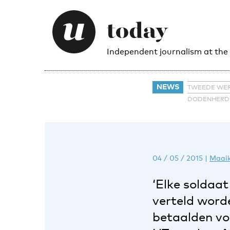
Independent journalism at the
NEWS
TWEEDE WE
DODENHERD
04 / 05 / 2015
|
Maaik
‘Elke soldaat
verteld worde
betaalden voo