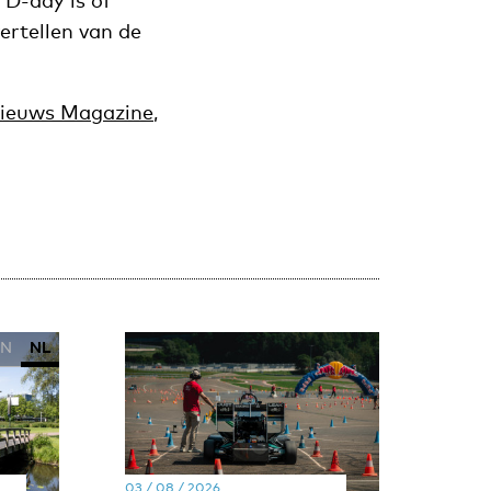
 D-day is of
vertellen van de
ieuws Magazine
,
EN
NL
03 / 08 / 2026