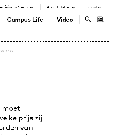
rtising & Services
About U-Today
Contact
Campus Life
Video
Search
Search
NGSDAG
al moet
lke prijs zij
oorden van