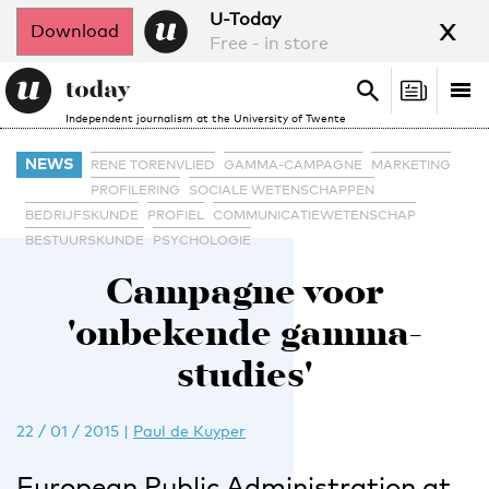
x
U-Today
Download
Free - in store
Search
Tog
Search
Independent journalism at the University of Twente
nav
NEWS
RENE TORENVLIED
GAMMA-CAMPAGNE
MARKETING
PROFILERING
SOCIALE WETENSCHAPPEN
BEDRIJFSKUNDE
PROFIEL
COMMUNICATIEWETENSCHAP
BESTUURSKUNDE
PSYCHOLOGIE
Campagne voor
'onbekende gamma-
studies'
22 / 01 / 2015
|
Paul de Kuyper
European Public Administration at