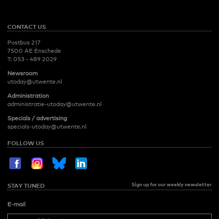
CONTACT US
Postbus 217
7500 AE Enschede
T:
053 - 489 2029
Newsroom
utoday@utwente.nl
Administration
administratie-utoday@utwente.nl
Specials / advertising
specials-utoday@utwente.nl
FOLLOW US
Sign up for our weekly newsletter
STAY TUNED
E-mail