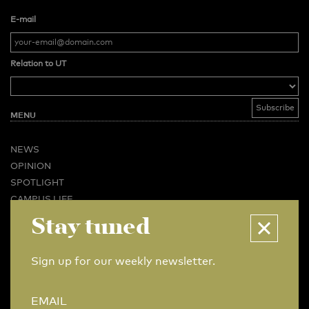
E-mail
Relation to UT
MENU
NEWS
OPINION
SPOTLIGHT
CAMPUS LIFE
VIDEO
Stay tuned
MAGAZINES
BUSINESS & CAREER
Sign up for our weekly newsletter.
ADVERTISING & SERVICES
ABOUT U-TODAY
EMAIL
CONTACT