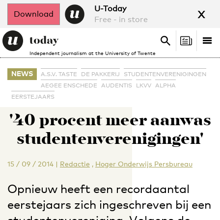
x
U-Today
Download
Free - in store
Search
Tog
Search
Independent journalism at the University of Twente
nav
NEWS
A.S.V. TASTE
DE PAKKERIJ
STUDENTENVERENIGINGEN
AEGEE ENSCHEDE
AUDENTIS
LKVV
ALPHA
EERSTEJAARS
'40 procent meer aanwas
studentenverenigingen'
15 / 09 / 2014
|
Redactie
,
Hoger Onderwijs Persbureau
Opnieuw heeft een recordaantal
eerstejaars zich ingeschreven bij een