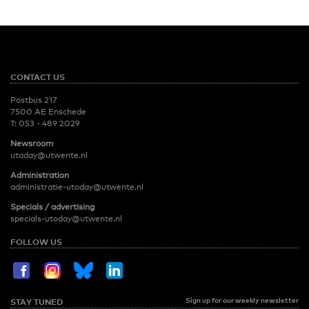
CONTACT US
Postbus 217
7500 AE Enschede
T:
053 - 489 2029
Newsroom
utoday@utwente.nl
Administration
administratie-utoday@utwente.nl
Specials / advertising
specials-utoday@utwente.nl
FOLLOW US
Sign up for our weekly newsletter
STAY TUNED