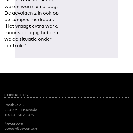
weken warm en droog.
De gevolgen zijn ook op
de campus merkbaar.
‘Het vraagt extra werk,
maar voorlopig hebben
we de situatie onder
controle.’
CONTACT US
Postbus 217
7500 AE Enschede
T:
053 - 489 2029
Newsroom
utoday@utwente.nl