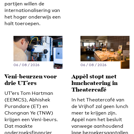
partijen willen de
internationalisering van
het hoger onderwijs een
halt toeroepen.
06 / 08 / 2026
06 / 08 / 2026
Veni-beurzen voor
Appèl stopt met
drie UT’ers
lunchcatering in
Theatercafé
UT’ers Tom Hartman
(EEMCS), Abhishek
In het Theatercafé van
Purandare (ET) en
de Vrijhof zal geen lunch
Chongnan Ye (TNW)
meer te krijgen zijn.
krijgen een Veni-beurs.
Appèl nam het besluit
Dat maakte
vanwege aanhoudend
onderzoeksfinancier
lage bezoekersaantallen