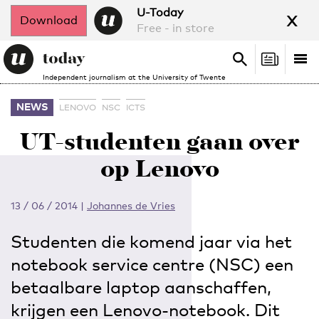
x
U-Today
Download
Free - in store
Search
Tog
Search
Independent journalism at the University of Twente
nav
NEWS
LENOVO
NSC
ICTS
UT-studenten gaan over
op Lenovo
13 / 06 / 2014
|
Johannes de Vries
Studenten die komend jaar via het
notebook service centre (NSC) een
betaalbare laptop aanschaffen,
krijgen een Lenovo-notebook. Dit