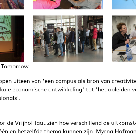
f Tomorrow
open uiteen van 'een campus als bron van creativitei
okale economische ontwikkeling' tot 'het opleiden 
ionals'.
r de Vrijhof laat zien hoe verschillend de uitkoms
één en hetzelfde thema kunnen zijn. Myrna Hofma