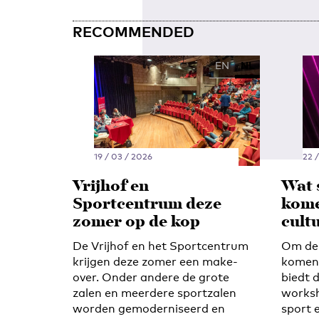
RECOMMENDED
EN
NL
19 / 03 / 2026
22 
Vrijhof en
Wat 
Sportcentrum deze
kome
zomer op de kop
cult
De Vrijhof en het Sportcentrum
Om de 
krijgen deze zomer een make-
komen 
over. Onder andere de grote
biedt 
zalen en meerdere sportzalen
worksh
worden gemoderniseerd en
sport 