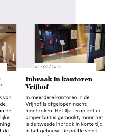
EN
NL
EN
NL
02 / 07 / 2024
r
Inbraak in kantoren
f
Vrijhof
s van
In meerdere kantoren in de
rde
Vrijhof is afgelopen nacht
an de
ingebroken. Het lijkt erop dat er
lijke
amper buit is gemaakt, maar het
nning
is de tweede inbraak in korte tijd
t de
in het gebouw. De politie voert