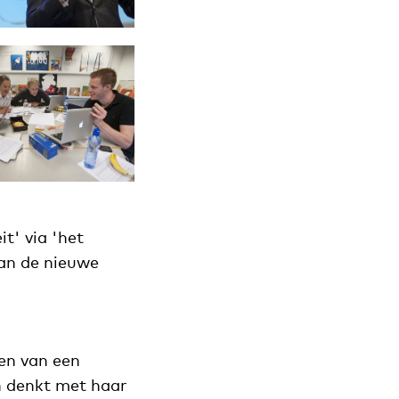
t' via 'het
van de nieuwe
ten van een
n denkt met haar