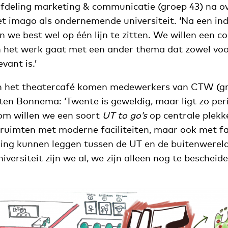
 afdeling marketing & communicatie (groep 43) na o
t imago als ondernemende universiteit. ‘Na een ind
 we best wel op één lijn te zitten. We willen een 
an het werk gaat met een ander thema dat zowel voo
vant is.’
an het theatercafé komen medewerkers van CTW (gr
ten Bonnema: ‘Twente is geweldig, maar ligt zo peri
om willen we een soort
UT to go’s
op centrale plekke
rruimten met moderne faciliteiten, maar ook met fac
ding kunnen leggen tussen de UT en de buitenwerel
ersiteit zijn we al, we zijn alleen nog te bescheide