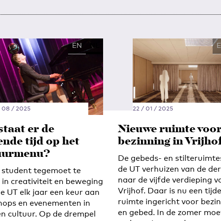
EN
NL
/ 08 / 2025
22 / 01 / 2025
staat er de
Nieuwe ruimte voo
nde tijd op het
bezinning in Vrijho
uurmenu?
De gebeds- en stilteruimte
de UT verhuizen van de de
student tegemoet te
naar de vijfde verdieping v
in creativiteit en beweging
Vrijhof. Daar is nu een tijde
de UT elk jaar een keur aan
ruimte ingericht voor bezi
ops en evenementen in
en gebed. In de zomer moe
en cultuur. Op de drempel