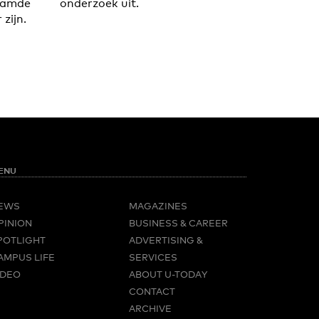
aamde
onderzoek uit.
zijn.
ENU
EWS
MAGAZINES
PINION
BUSINESS & CAREER
POTLIGHT
ADVERTISING &
AMPUS LIFE
SERVICES
IDEO
ABOUT U-TODAY
CONTACT
ARCHIVE