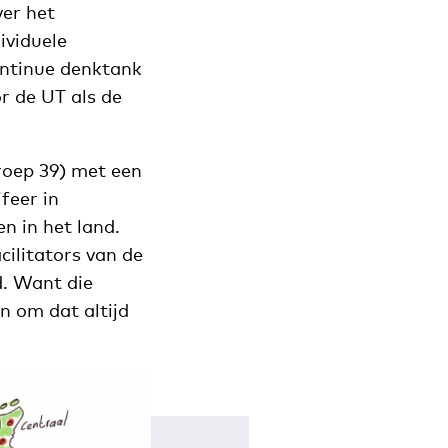
ver het
ividuele
continue denktank
r de UT als de
oep 39) met een
feer in
n in het land.
ilitators van de
d. Want die
n om dat altijd