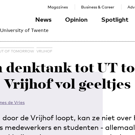
Magazines
Business & Career
Adve
News
Opinion
Spotlight
 University of Twente
 UT OF TOMORROW
VRIJHOF
 denktank tot UT to
Vrijhof vol geeltjes
nes de Vries
oor de Vrijhof loopt, kan ze niet over
es medewerkers en studenten - allemaa