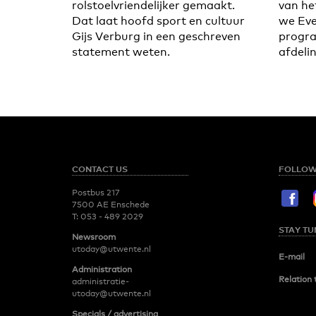
rolstoelvriendelijker gemaakt.
van he
Dat laat hoofd sport en cultuur
we Eve
Gijs Verburg in een geschreven
progr
statement weten.
afdelin
CONTACT US
FOLLOW
Postbus 217
7500 AE Enschede
T:
053 - 489 2029
STAY TU
Newsroom
utoday@utwente.nl
E-mail
Administration
Relation 
administratie-
utoday@utwente.nl
Specials / advertising