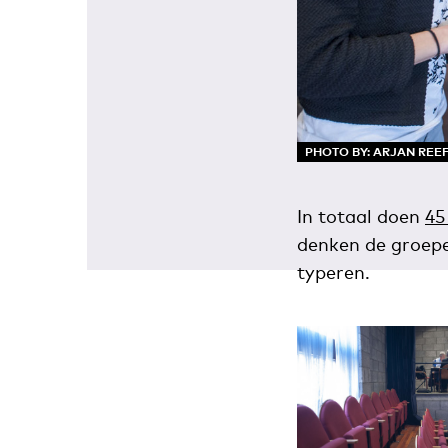
PHOTO BY: ARJAN REE
In totaal doen
45
denken de groepe
typeren.