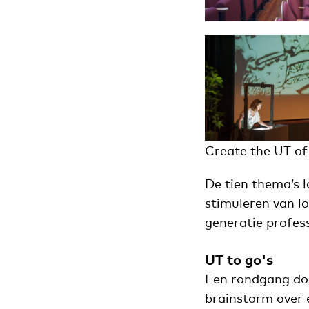
Create the UT o
De tien thema’s l
stimuleren van l
generatie profess
UT to go's
Een rondgang doo
brainstorm over 