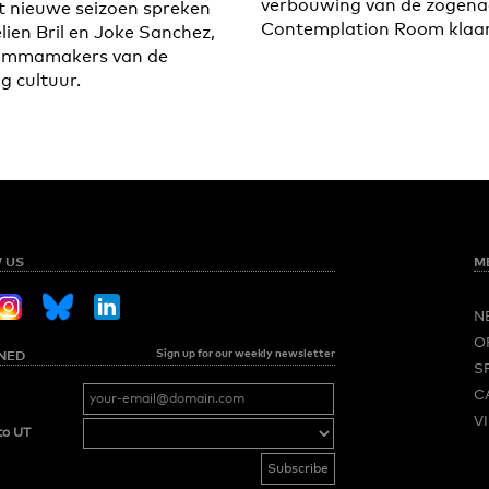
verbouwing van de zogen
t nieuwe seizoen spreken
Contemplation Room klaar 
lien Bril en Joke Sanchez,
ammamakers van de
g cultuur.
 US
M
N
O
Sign up for our weekly newsletter
NED
S
C
V
to UT