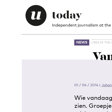
Independent journalism at the
NEWS
CREATE THE
Van
01 / 04 / 2014
|
Johan
Wie vandaag d
zien. Groepj