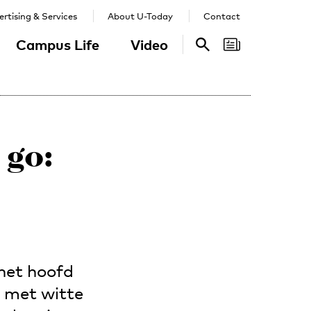
rtising & Services
About U-Today
Contact
Campus Life
Video
Search
Search
 go:
 het hoofd
l met witte