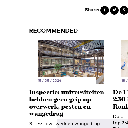
Share:
RECOMMENDED
EN
NL
15 / 05 / 2024
18 /
Inspectie: universiteiten
De U
hebben geen grip op
250 
overwerk, pesten en
Rank
wangedrag
De UT 
top 25
Stress, overwerk en wangedrag