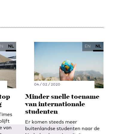
EN
NL
EN
NL
04 / 02 / 2020
 top
Minder snelle toename
g
van internationale
studenten
 Times
lijft
Er komen steeds meer
te van
buitenlandse studenten naar de