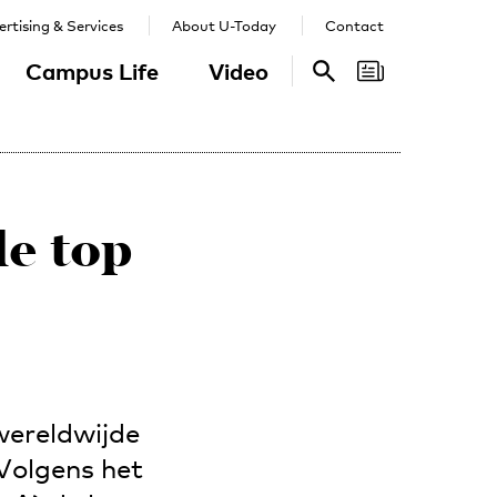
rtising & Services
About U-Today
Contact
Campus Life
Video
Search
Search
le top
 wereldwijde
Volgens het