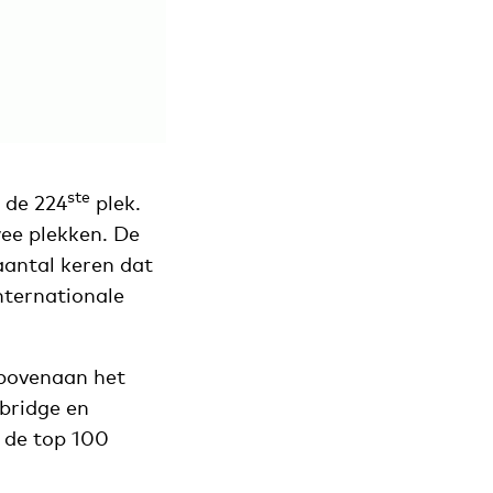
ste
 de 224
plek.
wee plekken. De
aantal keren dat
nternationale
 bovenaan het
bridge en
n de top 100