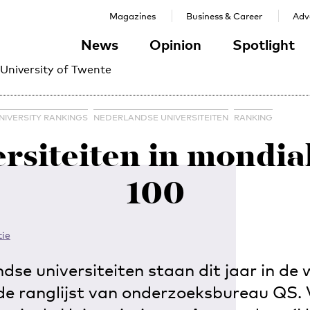
Magazines
Business & Career
Adve
News
Opinion
Spotlight
 University of Twente
IVERSITY RANKINGS
NEDERLANDSE UNIVERSITEITEN
RANKING
rsiteiten in mondia
100
ie
dse universiteiten staan dit jaar in de
de ranglijst van onderzoeksbureau QS. 