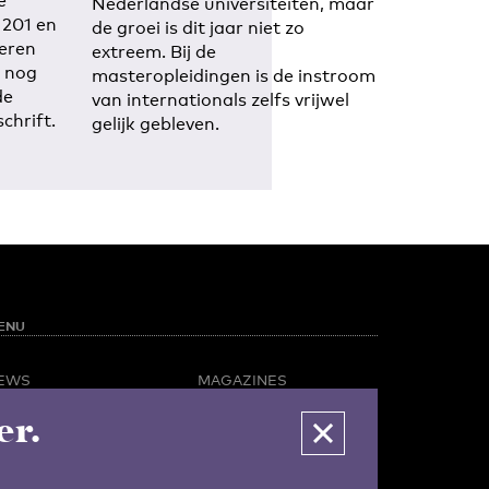
e
Nederlandse universiteiten, maar
 201 en
de groei is dit jaar niet zo
teren
extreem. Bij de
n nog
masteropleidingen is de instroom
de
van internationals zelfs vrijwel
schrift.
gelijk gebleven.
ENU
EWS
MAGAZINES
PINION
BUSINESS & CAREER
er.
POTLIGHT
ADVERTISING &
AMPUS LIFE
SERVICES
IDEO
ABOUT U-TODAY