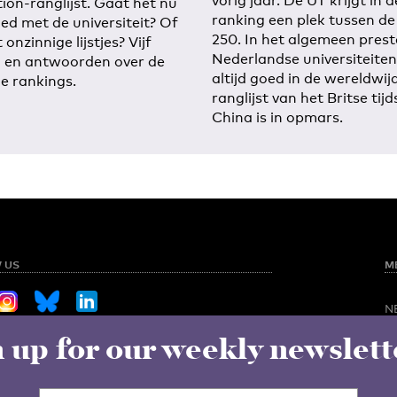
vorig jaar. De UT krijgt in d
ion-ranglijst. Gaat het nu
ranking een plek tussen de
oed met de universiteit? Of
250. In het algemeen pres
t onzinnige lijstjes? Vijf
Nederlandse universiteite
 en antwoorden over de
altijd goed in de wereldwij
de rankings.
ranglijst van het Britse tijd
China is in opmars.
 US
M
N
O
 up for our weekly newslett
Sign up for our weekly newsletter
NED
S
C
V