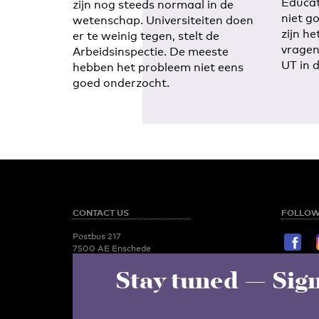
Educat
zijn nog steeds normaal in de
niet g
wetenschap. Universiteiten doen
zijn he
er te weinig tegen, stelt de
vragen
Arbeidsinspectie. De meeste
UT in 
hebben het probleem niet eens
goed onderzocht.
CONTACT US
FOLLOW
Postbus 217
7500 AE Enschede
T:
053 - 489 2029
Stay tuned
— Sign
STAY TU
Newsroom
utoday@utwente.nl
E-mail
Administration