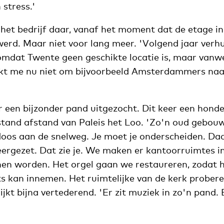
stress.'
 het bedrijf daar, vanaf het moment dat de etage i
werd. Maar niet voor lang meer. 'Volgend jaar verh
omdat Twente geen geschikte locatie is, maar vanw
ukt me nu niet om bijvoorbeeld Amsterdammers naa
r een bijzonder pand uitgezocht. Dit keer een honde
tand afstand van Paleis het Loo. 'Zo'n oud gebouw 
oos aan de snelweg. Je moet je onderscheiden. Daa
eergezet. Dat zie je. We maken er kantoorruimtes i
n worden. Het orgel gaan we restaureren, zodat h
s kan innemen. Het ruimtelijke van de kerk probere
ijkt bijna vertederend. 'Er zit muziek in zo'n pand.