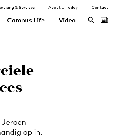
rtising & Services
About U-Today
Contact
Campus Life
Video
Search
Search
ciele
cces
 Jeroen
andig op in.