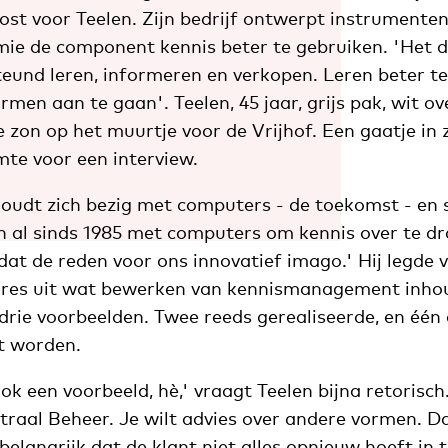
kost voor Teelen. Zijn bedrijf ontwerpt instrumenten,
ie de component kennis beter te gebruiken. 'Het 
und leren, informeren en verkopen. Leren beter te
men aan te gaan'. Teelen, 45 jaar, grijs pak, wit o
de zon op het muurtje voor de Vrijhof. Een gaatje in z
mte voor een interview.
udt zich bezig met computers - de toekomst - en s
n al sinds 1985 met computers om kennis over te dr
 dat de reden voor ons innovatief imago.' Hij legde
res uit wat bewerken van kennismanagement inhoud
drie voorbeelden. Twee reeds gerealiseerde, en één 
t worden.
ok een voorbeeld, hè,' vraagt Teelen bijna retorisch.
traal Beheer. Je wilt advies over andere vormen. Da
belangrijk dat de klant niet alles opnieuw hoeft in t