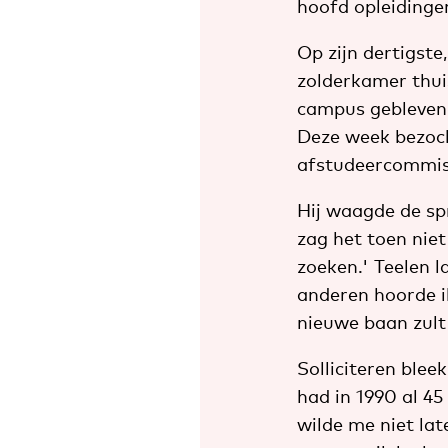
hoofd opleidingen
Op zijn dertigste,
zolderkamer thuis
campus gebleven.
Deze week bezocht
afstudeercommis
Hij waagde de sp
zag het toen niet
zoeken.' Teelen l
anderen hoorde i
nieuwe baan zult
Solliciteren blee
had in 1990 al 4
wilde me niet lat