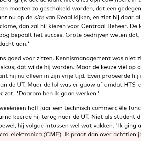
en moeten zo geschakeld worden, dat een gedegen 
ant nu op de
site
van Reaal kijken, en ziet hij daar a
lame, dan zal hij kiezen voor Centraal Beheer. De k
oog bepaalt het succes. Grote bedrijven weten dat,
acht aan.'
ns goed voor zitten. Kennismanagement was niet zij
icus, dat wilde hij worden. Maar de keuze viel op d
 hij nu alleen in zijn vrije tijd. Even probeerde hij
aan de UT. Maar de lol was er gauw af omdat HTS
t
zat. 'Daarom ben ik gaan werken.'
tweeëneen half jaar een technisch commerciële funct
arna keerde hij terug naar de UT. Niet als student d
wel, hij volgde intussen wel wat vakken. 'Ik ging a
ro-elektronica (CME). Ik praat dan over achttien j