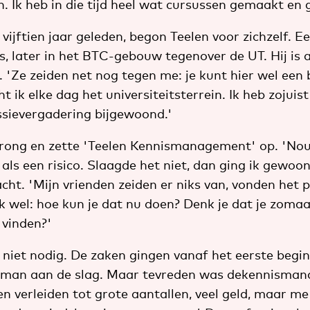
. Ik heb in die tijd heel wat cursussen gemaakt en 
 vijftien jaar geleden, begon Teelen voor zichzelf. E
, later in het BTC-gebouw tegenover de UT. Hij is al
 'Ze zeiden net nog tegen me: je kunt hier wel een 
 ik elke dag het universiteitsterrein. Ik heb zojuist
sievergadering bijgewoond.'
rong en zette 'Teelen Kennismanagement' op. 'Nou, 
 als een risico. Slaagde het niet, dan ging ik gewo
acht. 'Mijn vrienden zeiden er niks van, vonden het 
k wel: hoe kun je dat nu doen? Denk je dat je zoma
 vinden?'
k niet nodig. De zaken gingen vanaf het eerste begi
5 man aan de slag. Maar tevreden was dekennismanag
en verleiden tot grote aantallen, veel geld, maar m