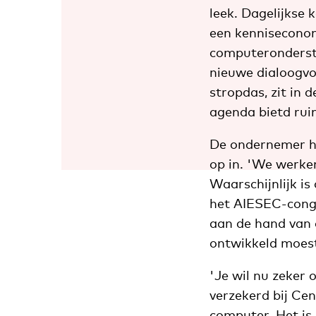
leek. Dagelijkse 
een kenniseconom
computeronderste
nieuwe dialoogvor
stropdas, zit in 
agenda bietd rui
De ondernemer ho
op in. 'We werke
Waarschijnlijk is
het AIESEC-cong
aan de hand van 
ontwikkeld moes
'Je wil nu zeker o
verzekerd bij Cen
computer. Het is 