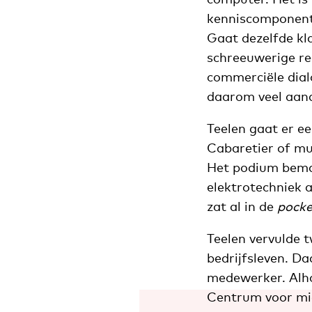
kenniscomponent
Gaat dezelfde kl
schreeuwerige rec
commerciële dial
daarom veel aand
Teelen gaat er ee
Cabaretier of mus
Het podium bemant
elektrotechniek 
zat al in de
pocke
Teelen vervulde 
bedrijfsleven. Da
medewerker. Alhoe
Centrum voor mic