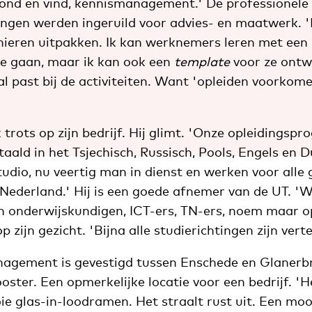
vond en vind, kennismanagement.' De professionele
ingen werden ingeruild voor advies- en maatwerk. 
nieren uitpakken. Ik kan werknemers leren met een
 gaan, maar ik kan ook een
template
voor ze ontw
 past bij de activiteiten. Want 'opleiden voorkomen
jk trots op zijn bedrijf. Hij glimt. 'Onze opleidingsp
aald in het Tsjechisch, Russisch, Pools, Engels en 
udio, nu veertig man in dienst en werken voor alle 
 Nederland.' Hij is een goede afnemer van de UT. '
 onderwijskundigen, ICT-ers, TN-ers, noem maar op
op zijn gezicht. 'Bijna alle studierichtingen zijn ve
agement is gevestigd tussen Enschede en Glanerbr
ooster. Een opmerkelijke locatie voor een bedrijf. 'H
 glas-in-loodramen. Het straalt rust uit. Een mo