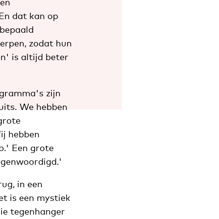
 en
'En dat kan op
 bepaald
erpen, zodat hun
' is altijd beter
rogramma's zijn
Duits. We hebben
grote
Wij hebben
.' Een grote
rtegenwoordigd.'
ug, in een
et is een mystiek
oie tegenhanger