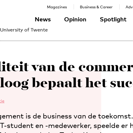
Magazines
Business & Career
Adve
News
Opinion
Spotlight
 University of Twente
iteit van de commer
loog bepaalt het su
ie
ment is de business van de toekomst.
UT-student en -medewerker, speelde er h