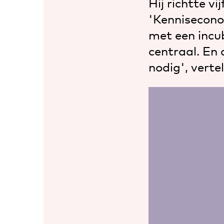
Hij richtte v
'Kennisecono
met een incub
centraal. En 
nodig', verte