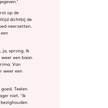
gegeven.'
erst op de
tijd dichtbij de
bed neerzetten.
 een
ja, sprong. Ik
on weer een baan
prima. Van
ar weer een
n goed. Teelen
er niet. 'Ik
e bezighouden