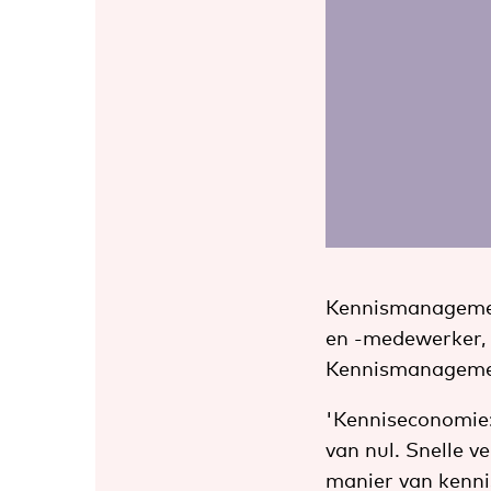
Kennismanagement
en -medewerker, s
Kennismanageme
'Kenniseconomie:
van nul. Snelle v
manier van kennis