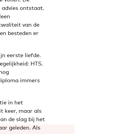
advies ontstaat.
lleen
waliteit van de
 en besteden er
n eerste liefde.
egelijkheid: HTS.
 nog
-diploma immers
ie in het
it keer, maar als
an de slag bij het
aar geleden. Als