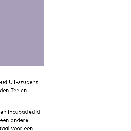
oud UT-student
eden Teelen
n incubatietijd
s een andere
 taal voor een