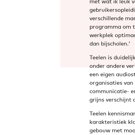
met wat ik leuk 
gebruikersopleid
verschillende ma
programma om te
werkplek optimaal
dan bijscholen.'
Teelen is duideli
onder andere vert
een eigen audiost
organisaties van
communicatie- en
grijns verschijnt 
Teelen kennisman
karakteristiek kl
gebouw met mooie