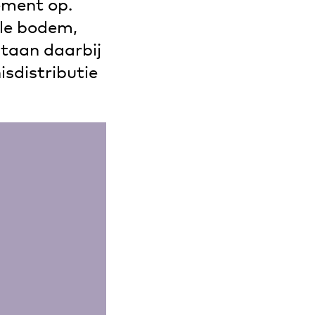
ement op.
le bodem,
staan daarbij
isdistributie