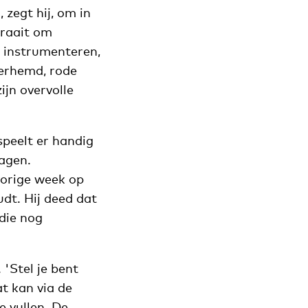
 zegt hij, om in
draait om
 instrumenteren,
verhemd, rode
ijn overvolle
peelt er handig
agen.
 vorige week op
t. Hij deed dat
die nog
 'Stel je bent
t kan via de
e vullen. De