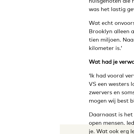
huisgenoten die 
was het lastig g
Wat echt onvoorst
Brooklyn alleen a
tien miljoen. Naa
kilometer is.’
Wat had je verw
‘Ik had vooral ve
VS een westers lan
zwervers en soms 
mogen wij best bl
Daarnaast is het 
open mensen. Ied
je. Wat ook erg l