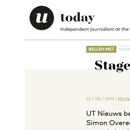
Independent journalism at the
BELLEN MET
TECHN
Stage
22 / 06 / 2015
|
Michi
UT Nieuws be
Simon Overee