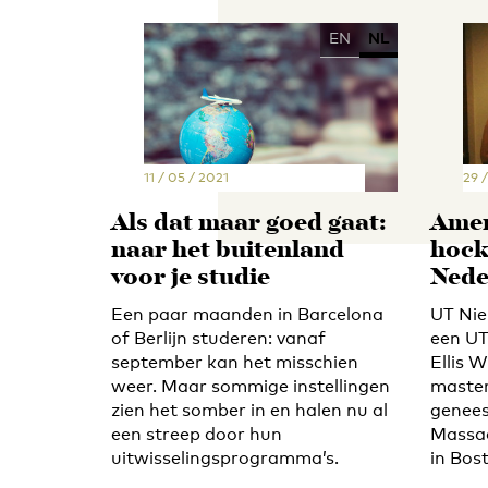
EN
NL
11 / 05 / 2021
29 /
Als dat maar goed gaat:
Amer
naar het buitenland
hock
voor je studie
Nede
Een paar maanden in Barcelona
UT Nie
of Berlijn studeren: vanaf
een UT
september kan het misschien
Ellis W
weer. Maar sommige instellingen
master
zien het somber in en halen nu al
genees
een streep door hun
Massac
uitwisselingsprogramma’s.
in Bos