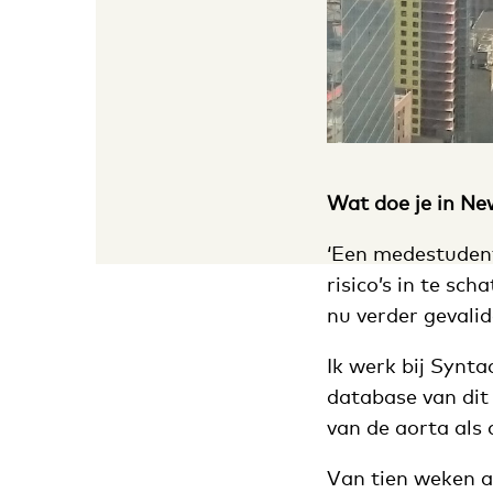
Wat doe je in Ne
‘Een medestudent
risico’s in te sc
nu verder gevali
Ik werk bij Synta
database van dit 
van de aorta als 
Van tien weken a