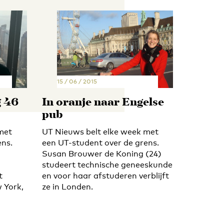
15 / 06 / 2015
g 46
In oranje naar Engelse
pub
met
UT Nieuws belt elke week met
ens.
een UT-student over de grens.
Susan Brouwer de Koning (24)
studeert technische geneeskunde
t
en voor haar afstuderen verblijft
 York,
ze in Londen.