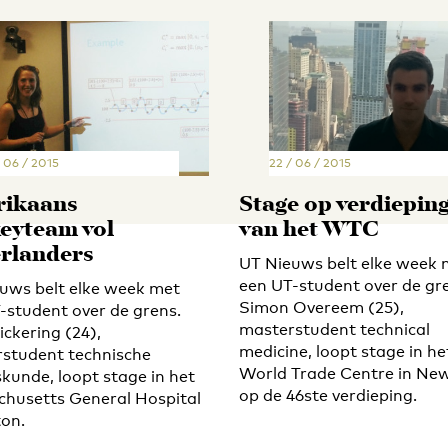
 06 / 2015
22 / 06 / 2015
ikaans
Stage op verdiepin
eyteam vol
van het WTC
rlanders
UT Nieuws belt elke week 
een UT-student over de gr
uws belt elke week met
Simon Overeem (25),
-student over de grens.
masterstudent technical
ickering (24),
medicine, loopt stage in he
student technische
World Trade Centre in New
kunde, loopt stage in het
op de 46ste verdieping.
husetts General Hospital
ton.