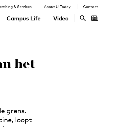
rtising & Services
About U-Today
Contact
Campus Life
Video
Search
Search
an het
e grens.
ine, loopt