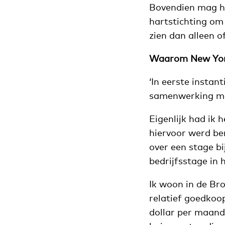
Bovendien mag he
hartstichting om 
zien dan alleen o
Waarom New Yo
‘In eerste instan
samenwerking mee
Eigenlijk had ik 
hiervoor werd ben
over een stage bi
bedrijfsstage in 
Ik woon in de Br
relatief goedkoop
dollar per maand