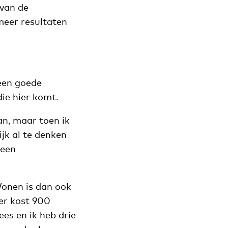
 van de
meer resultaten
 een goede
ie hier komt.
an, maar toen ik
jk al te denken
 een
Wonen is dan ook
ter kost 900
es en ik heb drie