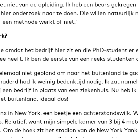
t niet van de opleiding. Ik heb een beurs gekregen
hier onderzoek naar te doen. Die willen natuurlijk 
f een methode werkt of niet.’
rk?
tie omdat het bedrijf hier zit en die PhD-student er
 heeft. Ik ben de eerste van een reeks studenten d
helemaal niet gepland om naar het buitenland te ga
aderd had ik weinig bedenktijd nodig. Ik zat nameli
j een bedrijf in plaats van een ziekenhuis. Nu heb ik
het buitenland, ideaal dus!
onx in New York, een beetje een achterstandswijk. 
. Relatief, want mijn simpele kamer van 3 bij 4 me
. Om de hoek zit het stadion van de New York Yanke