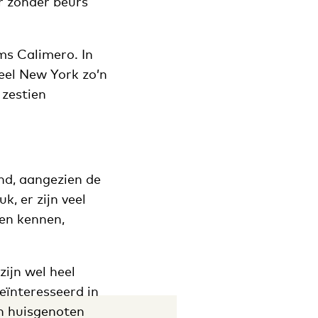
r zonder beurs
oms Calimero. In
heel New York zo’n
 zestien
and, aangezien de
k, er zijn veel
ren kennen,
zijn wel heel
eïnteresseerd in
jn huisgenoten