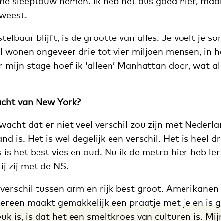
me sleeptouw nemen. Ik heb het dus goed hier, maa
eweest.
elbaar blijft, is de grootte van alles. Je voelt je s
l wonen ongeveer drie tot vier miljoen mensen, in 
r mijn stage hoef ik ‘alleen’ Manhattan door, wat al
acht van New York?
rwacht dat er niet veel verschil zou zijn met Nederl
d is. Het is wel degelijk een verschil. Het is heel dru
is het best vies en oud. Nu ik de metro hier heb le
ij zij met de NS.
verschil tussen arm en rijk best groot. Amerikanen 
ereen maakt gemakkelijk een praatje met je en is g
euk is, is dat het een smeltkroes van culturen is. Mi