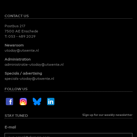
CONTACT US
Postbus 217
7500 AE Enschede
T:
053 - 489 2029
Newsroom
utoday@utwente.nl
Administration
administratie-utoday@utwente.nl
Specials / advertising
specials-utoday@utwente.nl
FOLLOW US
Sign up for our weekly newsletter
STAY TUNED
E-mail