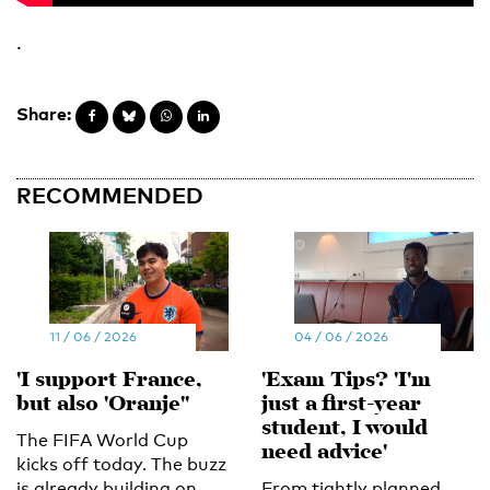
.
Share:
RECOMMENDED
11 / 06 / 2026
04 / 06 / 2026
'I support France,
'Exam Tips? 'I'm
but also 'Oranje''
just a first-year
student, I would
The FIFA World Cup
need advice'
kicks off today. The buzz
is already building on
From tightly planned