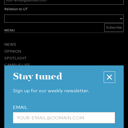
Relation to UT
MENU
NEWS
OPINION
SPOTLIGHT
CAMPUS LIFE
Stay tuned
VIDEO
MAGAZINES
BUSINESS & CAREER
Sign up for our weekly newsletter.
ADVERTISING & SERVICES
ABOUT U-TODAY
EMAIL
CONTACT
ARCHIVE