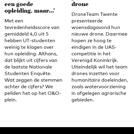
een goede
drone
opleiding, maar…’
DroneTeam Twente
Met een
presenteerde
tevredenheidsscore van
woensdagavond hun
gemiddeld 4,0 uit 5
nieuwe drone. Daarmee
hebben UT-studenten
hopen ze hoog te
weinig te klagen over
eindigen in de UAS-
hun opleiding. Althans,
competitie in het
dat blijkt uit cijfers van
Verenigd Koninkrijk.
de laatste Nationale
Uiteindelijk wil het team
Studenten Enquête.
drones inzetten voor
Wat zeggen de stemmen
humanitaire doeleinden,
achter de cijfers? We
zoals watervoorziening
peilden het op het O&O-
in afgelegen agrarische
plein.
gebieden.