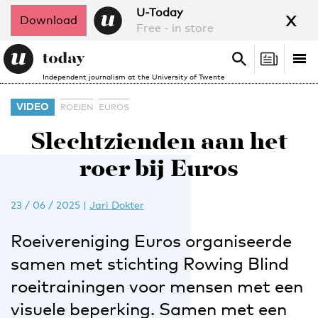
x
U-Today
Download
Free - in store
Search
Tog
Search
Independent journalism at the University of Twente
nav
VIDEO
ROEIEN
EUROS
Slechtzienden aan het
roer bij Euros
23 / 06 / 2025
|
Jari Dokter
Roeivereniging Euros organiseerde
samen met stichting Rowing Blind
roeitrainingen voor mensen met een
visuele beperking. Samen met een