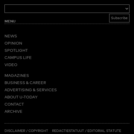
MENU
NEWS
OPINION
SPOTLIGHT
CAMPUS LIFE
VIDEO
MAGAZINES
BUSINESS & CAREER
ADVERTISING & SERVICES
ABOUT U-TODAY
CONTACT
ARCHIVE
MORE
(PDF)
(PDF)
LINKS
DISCLAIMER / COPYRIGHT
REDACTIESTATUUT
/
EDITORIAL STATUTE