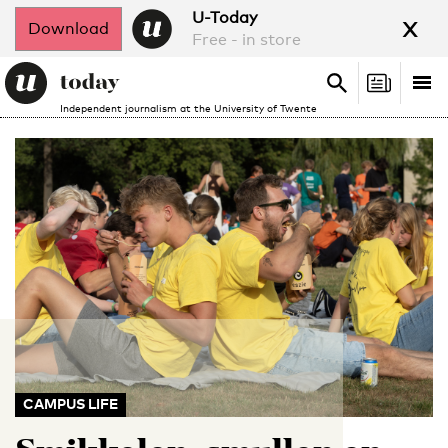
x
U-Today
Download
Free - in store
Search
Tog
Search
Independent journalism at the University of Twente
nav
CAMPUS LIFE