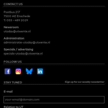
CONTACT US
Postbus 217
7500 AE Enschede
T:
053 - 489 2029
Newsroom
utoday@utwente.nl
Administration
administratie-utoday@utwente.nl
Specials / advertising
specials-utoday@utwente.nl
FOLLOW US
Sign up for our weekly newsletter
STAY TUNED
E-mail
Relation to UT