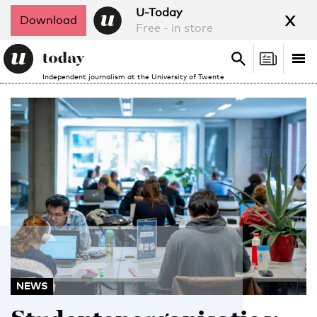
x
U-Today
Download
Free - in store
Search
Tog
Search
Independent journalism at the University of Twente
nav
NEWS