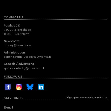
CONTACT US
Postbus 217
7500 AE Enschede
T:
053 - 489 2029
Newsroom
utoday@utwente.nl
Administration
administratie-utoday@utwente.nl
Specials / advertising
specials-utoday@utwente.nl
FOLLOW US
Sign up for our weekly newsletter
STAY TUNED
E-mail