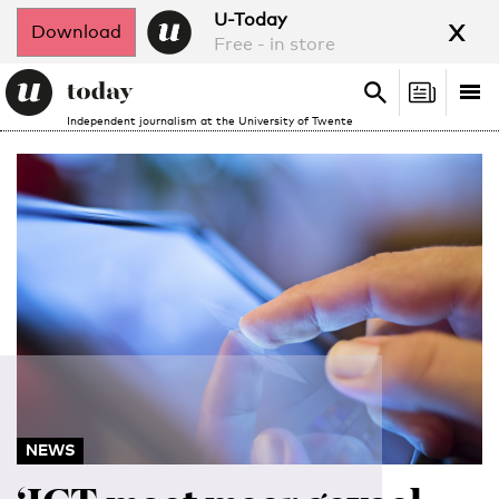
x
U-Today
Download
Free - in store
Search
Tog
Search
Independent journalism at the University of Twente
nav
NEWS