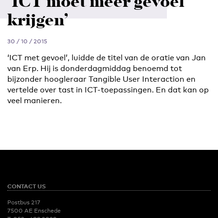
‘ICT moet meer gevoel
krijgen’
30 / 10 / 2015
‘ICT met gevoel’, luidde de titel van de oratie van Jan
van Erp. Hij is donderdagmiddag benoemd tot
bijzonder hoogleraar Tangible User Interaction en
vertelde over tast in ICT-toepassingen. En dat kan op
veel manieren.
CONTACT US
Postbus 217
7500 AE Enschede