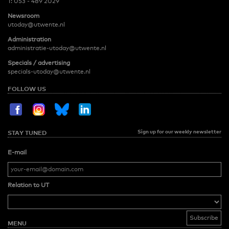
T:
053 - 489 2029
Newsroom
utoday@utwente.nl
Administration
administratie-utoday@utwente.nl
Specials / advertising
specials-utoday@utwente.nl
FOLLOW US
Sign up for our weekly newsletter
STAY TUNED
E-mail
Relation to UT
MENU