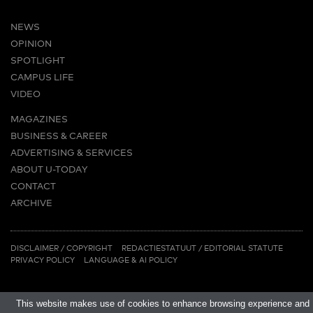
NEWS
OPINION
SPOTLIGHT
CAMPUS LIFE
VIDEO
MAGAZINES
BUSINESS & CAREER
ADVERTISING & SERVICES
ABOUT U-TODAY
CONTACT
ARCHIVE
MORE
(PDF)
(PDF)
LINKS
DISCLAIMER / COPYRIGHT
REDACTIESTATUUT
/
EDITORIAL STATUTE
PRIVACY POLICY
LANGUAGE & AI POLICY
This website makes use of cookies to enhance browsing experience and