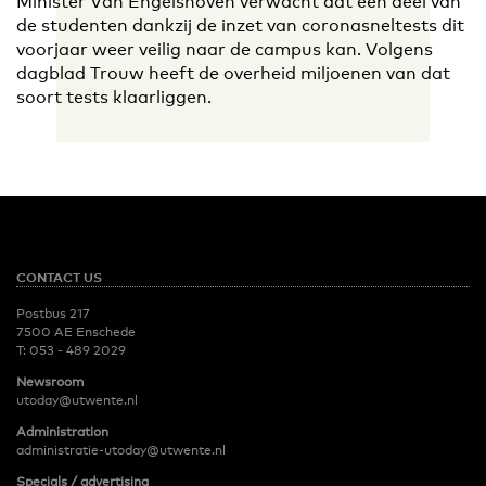
Minister Van Engelshoven verwacht dat een deel van
de studenten dankzij de inzet van coronasneltests dit
voorjaar weer veilig naar de campus kan. Volgens
dagblad Trouw heeft de overheid miljoenen van dat
soort tests klaarliggen.
CONTACT US
Postbus 217
7500 AE Enschede
T:
053 - 489 2029
Newsroom
utoday@utwente.nl
Administration
administratie-utoday@utwente.nl
Specials / advertising