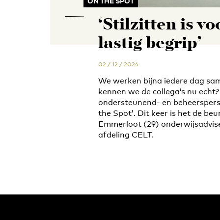
ON THE SPOT
‘Stilzitten is v
lastig begrip’
02 / 12 / 2024
We werken bijna iedere dag sa
kennen we de collega’s nu echt?
ondersteunend- en beheersperso
the Spot’. Dit keer is het de be
Emmerloot (29) onderwijsadvise
afdeling CELT.