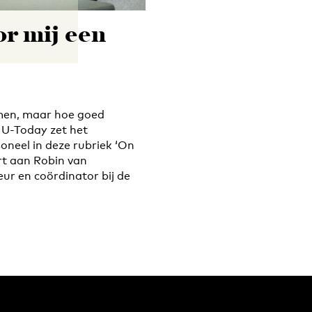
oor mij een
men, maar hoe goed
 U-Today zet het
neel in deze rubriek ‘On
urt aan Robin van
ur en coördinator bij de