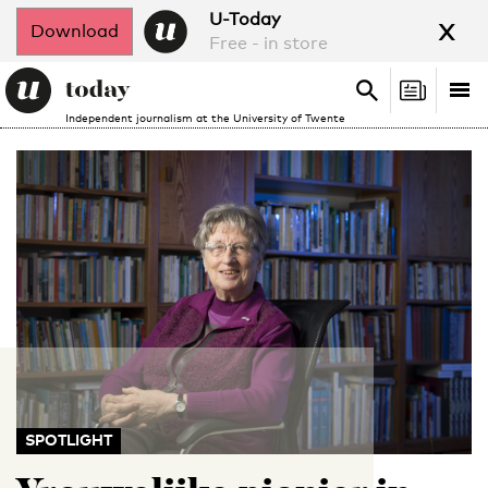
x
U-Today
Download
Free - in store
Search
Tog
Search
Independent journalism at the University of Twente
nav
SPOTLIGHT