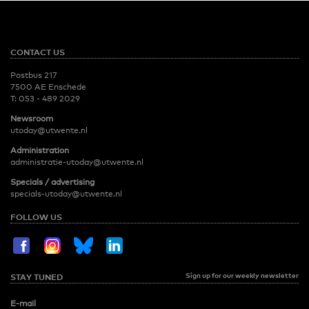
CONTACT US
Postbus 217
7500 AE Enschede
T:
053 - 489 2029
Newsroom
utoday@utwente.nl
Administration
administratie-utoday@utwente.nl
Specials / advertising
specials-utoday@utwente.nl
FOLLOW US
Sign up for our weekly newsletter
STAY TUNED
E-mail