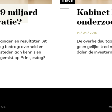
NEWS
,9 miljard
Kabinet 
vatie?
onderzoe
14 / 04 / 2016
gingen en resultaten uit
De overheidsuitg
og bedrag: overheid en
geen gelijke tred
besteden aan kennis en
dalen de investeri
 gemist op Prinsjesdag?
 US
M