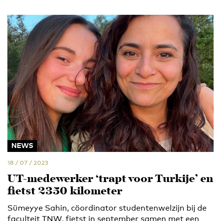
NEWS
18 / 07 / 2023
UT-medewerker ‘trapt voor Turkije’ en
fietst 2350 kilometer
Sümeyye Sahin, cöordinator studentenwelzijn bij de
faculteit TNW, fietst in september samen met een