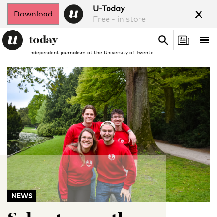
x
U-Today
Download
Free - in store
Search
Tog
Search
Independent journalism at the University of Twente
nav
NEWS