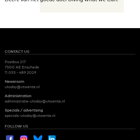
CONTACT US
Postbus 217
7500 AE Enschede
T:
053 - 489 2029
Newsroom
utoday@utwente.nl
Administration
administratie-utoday@utwente.nl
Specials / advertising
specials-utoday@utwente.nl
FOLLOW US