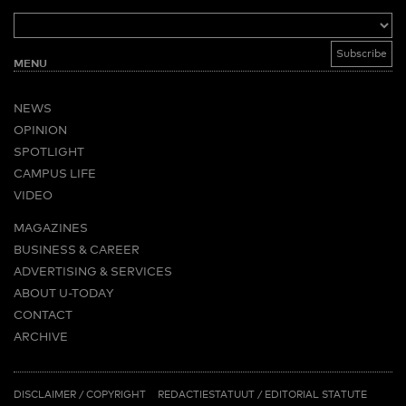
MENU
NEWS
OPINION
SPOTLIGHT
CAMPUS LIFE
VIDEO
MAGAZINES
BUSINESS & CAREER
ADVERTISING & SERVICES
ABOUT U-TODAY
CONTACT
ARCHIVE
MORE
(PDF)
(PDF)
LINKS
DISCLAIMER / COPYRIGHT
REDACTIESTATUUT
/
EDITORIAL STATUTE