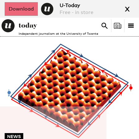
x
U-Today
Download
Free - in store
Search
Tog
Search
Independent journalism at the University of Twente
nav
NEWS