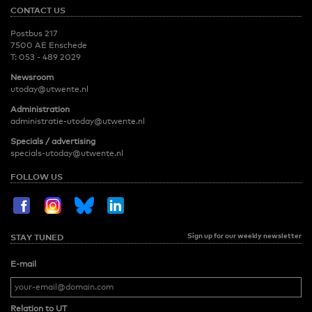
CONTACT US
Postbus 217
7500 AE Enschede
T:
053 - 489 2029
Newsroom
utoday@utwente.nl
Administration
administratie-utoday@utwente.nl
Specials / advertising
specials-utoday@utwente.nl
FOLLOW US
Sign up for our weekly newsletter
STAY TUNED
E-mail
Relation to UT