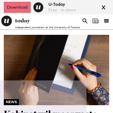
x
U-Today
Download
Free - in store
Search
Tog
Search
Independent journalism at the University of Twente
nav
NEWS