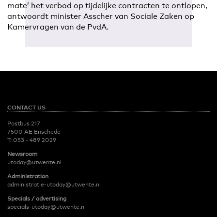
mate’ het verbod op tijdelijke contracten te ontlopen,
antwoordt minister Asscher van Sociale Zaken op
Kamervragen van de PvdA.
CONTACT US
Postbus 217
7500 AE Enschede
T:
053 - 489 2029
Newsroom
utoday@utwente.nl
Administration
administratie-utoday@utwente.nl
Specials / advertising
specials-utoday@utwente.nl