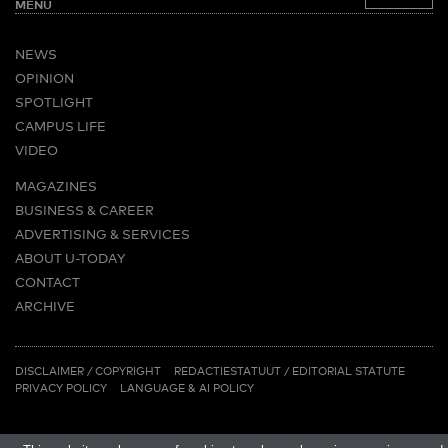
MENU
NEWS
OPINION
SPOTLIGHT
CAMPUS LIFE
VIDEO
MAGAZINES
BUSINESS & CAREER
ADVERTISING & SERVICES
ABOUT U-TODAY
CONTACT
ARCHIVE
MORE
(PDF)
(PDF)
LINKS
DISCLAIMER / COPYRIGHT
REDACTIESTATUUT
/
EDITORIAL STATUTE
PRIVACY POLICY
LANGUAGE & AI POLICY