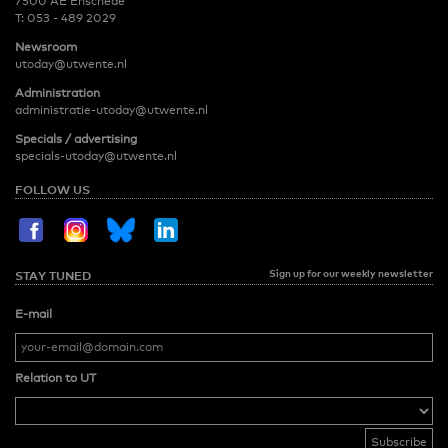
7500 AE Enschede
T:
053 - 489 2029
Newsroom
utoday@utwente.nl
Administration
administratie-utoday@utwente.nl
Specials / advertising
specials-utoday@utwente.nl
FOLLOW US
Sign up for our weekly newsletter
STAY TUNED
E-mail
Relation to UT