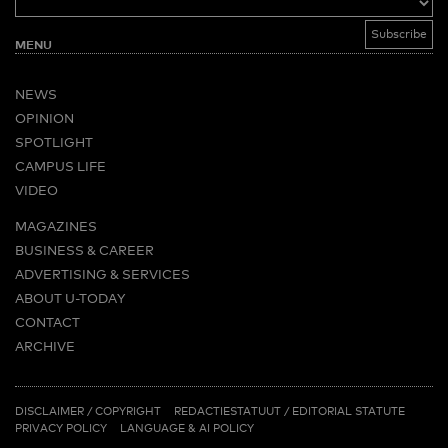
MENU
NEWS
OPINION
SPOTLIGHT
CAMPUS LIFE
VIDEO
MAGAZINES
BUSINESS & CAREER
ADVERTISING & SERVICES
ABOUT U-TODAY
CONTACT
ARCHIVE
MORE
(PDF)
(PDF)
LINKS
DISCLAIMER / COPYRIGHT
REDACTIESTATUUT
/
EDITORIAL STATUTE
PRIVACY POLICY
LANGUAGE & AI POLICY