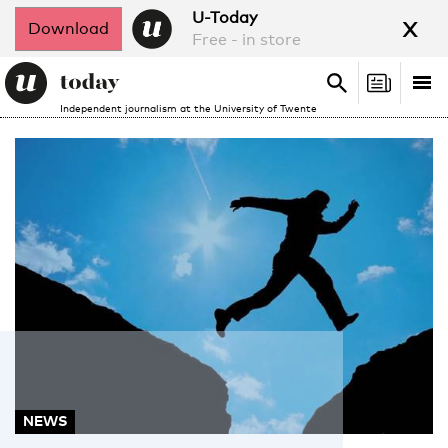
x
U-Today
Download
Free - in store
Search
Tog
Search
Independent journalism at the University of Twente
nav
NEWS