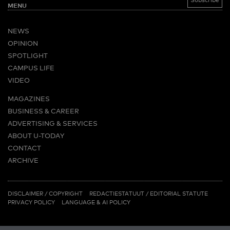
MENU
NEWS
OPINION
SPOTLIGHT
CAMPUS LIFE
VIDEO
MAGAZINES
BUSINESS & CAREER
ADVERTISING & SERVICES
ABOUT U-TODAY
CONTACT
ARCHIVE
MORE
(PDF)
(PDF)
LINKS
DISCLAIMER / COPYRIGHT
REDACTIESTATUUT
/
EDITORIAL STATUTE
PRIVACY POLICY
LANGUAGE & AI POLICY