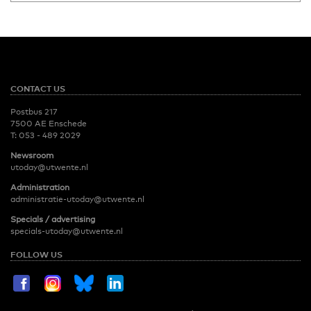
CONTACT US
Postbus 217
7500 AE Enschede
T:
053 - 489 2029
Newsroom
utoday@utwente.nl
Administration
administratie-utoday@utwente.nl
Specials / advertising
specials-utoday@utwente.nl
FOLLOW US