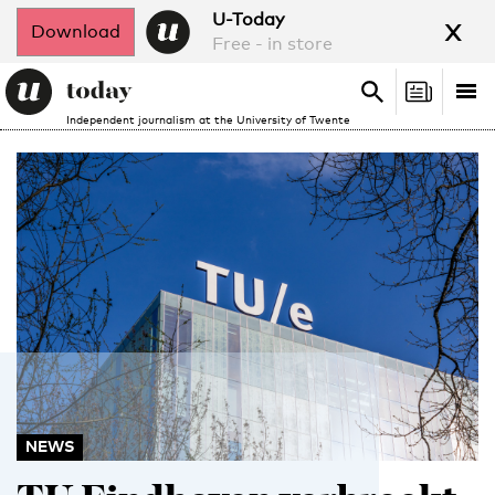
x
U-Today
Download
Free - in store
Search
Tog
Search
Independent journalism at the University of Twente
nav
NEWS