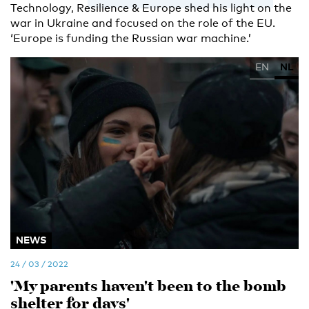
Technology, Resilience & Europe shed his light on the
war in Ukraine and focused on the role of the EU.
‘Europe is funding the Russian war machine.’
EN
NL
NEWS
24 / 03 / 2022
'My parents haven't been to the bomb
shelter for days'