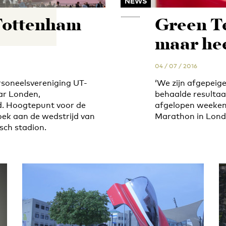
NEWS
 Tottenham
Green Te
maar heel
04 / 07 / 2016
rsoneelsvereniging UT-
‘We zijn afgepeige
ar Londen,
behaalde resultaa
d. Hoogtepunt voor de
afgelopen weekend
zoek aan de wedstrijd van
Marathon in Lond
sch stadion.