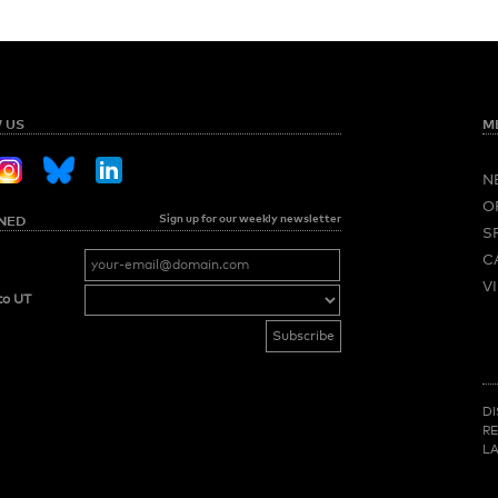
 US
M
N
O
Sign up for our weekly newsletter
NED
S
C
V
to UT
M
LI
DI
R
LA