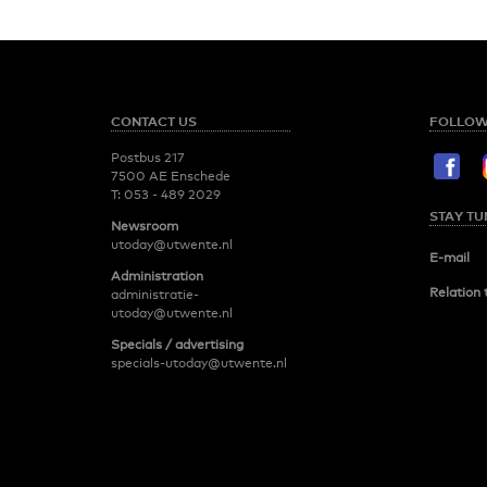
CONTACT US
FOLLOW
Postbus 217
7500 AE Enschede
T:
053 - 489 2029
STAY TU
Newsroom
utoday@utwente.nl
E-mail
Administration
Relation 
administratie-
utoday@utwente.nl
Specials / advertising
specials-utoday@utwente.nl