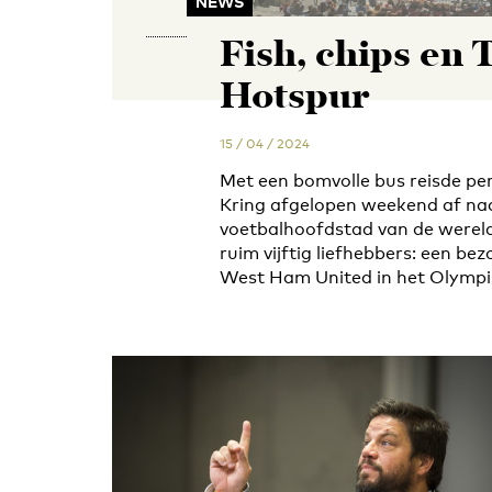
NEWS
Fish, chips en
Hotspur
15 / 04 / 2024
Met een bomvolle bus reisde pe
Kring afgelopen weekend af na
voetbalhoofdstad van de werel
ruim vijftig liefhebbers: een be
West Ham United in het Olympi