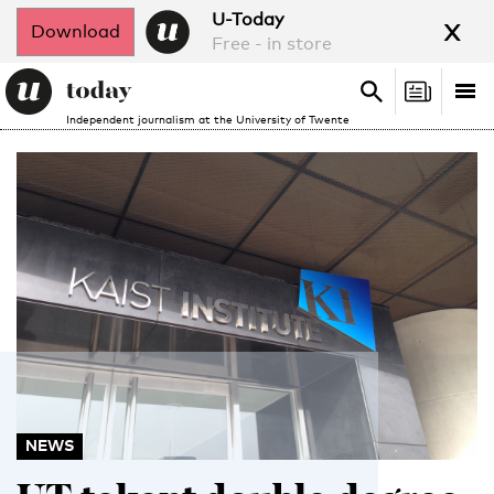
x
U-Today
Download
Free - in store
Search
Tog
Search
Independent journalism at the University of Twente
nav
NEWS