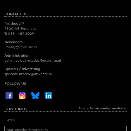
CONTACT US
Postbus 217
7500 AE Enschede
T:
053 - 489 2029
Newsroom
utoday@utwente.nl
Administration
administratie-utoday@utwente.nl
Specials / advertising
specials-utoday@utwente.nl
FOLLOW US
Sign up for our weekly newsletter
STAY TUNED
E-mail