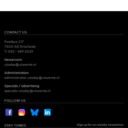
CONTACT US
Postbus 217
7500 AE Enschede
T:
053 - 489 2029
Newsroom
utoday@utwente.nl
Administration
administratie-utoday@utwente.nl
Specials / advertising
specials-utoday@utwente.nl
FOLLOW US
Sign up for our weekly newsletter
STAY TUNED