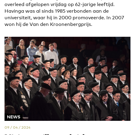
overleed afgelopen vrijdag op 62-jarige leeftijd.
Havinga was al sinds 1985 verbonden aan de
universiteit, waar hij in 2000 promoveerde. In 2007
won hij de Van den Kroonenbergprijs.
NEWS
09 / 04 / 2024