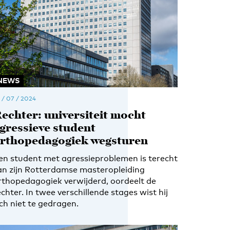
NEWS
 / 07 / 2024
echter: universiteit mocht
gressieve student
rthopedagogiek wegsturen
en student met agressieproblemen is terecht
an zijn Rotterdamse masteropleiding
rthopedagogiek verwijderd, oordeelt de
echter. In twee verschillende stages wist hij
ich niet te gedragen.