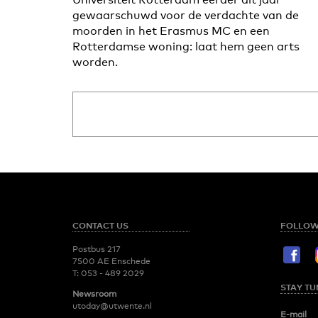
gewaarschuwd voor de verdachte van de
moorden in het Erasmus MC en een
Rotterdamse woning: laat hem geen arts
worden.
CONTACT US
FOLLOW
Postbus 217
7500 AE Enschede
T:
053 - 489 2029
STAY TU
Newsroom
utoday@utwente.nl
E-mail