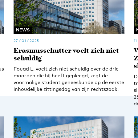
NEWS
27 / 01 / 2025
11
Erasmusschutter voelt zich niet
W
schuldig
Z
s
us
Fouad L. voelt zich niet schuldig over de drie
moorden die hij heeft gepleegd, zegt de
D
voormalige student geneeskunde op de eerste
t
inhoudelijke zittingsdag van zijn rechtszaak.
s
2
d