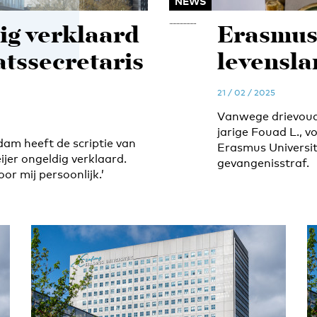
NEWS
ig verklaard
Erasmuss
atssecretaris
levensla
21 / 02 / 2025
Vanwege drievoudi
jarige Fouad L., 
am heeft de scriptie van
Erasmus Universit
jer ongeldig verklaard.
gevangenisstraf.
oor mij persoonlijk.’