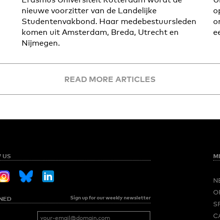
nieuwe voorzitter van de Landelijke
o
Studentenvakbond. Haar medebestuursleden
o
komen uit Amsterdam, Breda, Utrecht en
e
Nijmegen.
READ MORE ARTICLES
 US
M
N
O
Sign up for our weekly newsletter
NED
S
C