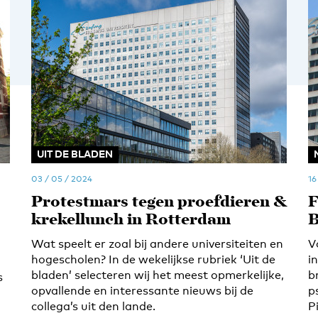
UIT DE BLADEN
03 / 05 / 2024
16
Protestmars tegen proefdieren &
F
krekellunch in Rotterdam
B
Wat speelt er zoal bij andere universiteiten en
V
hogescholen? In de wekelijkse rubriek ‘Uit de
i
bladen’ selecteren wij het meest opmerkelijke,
b
s
opvallende en interessante nieuws bij de
p
collega’s uit den lande.
P