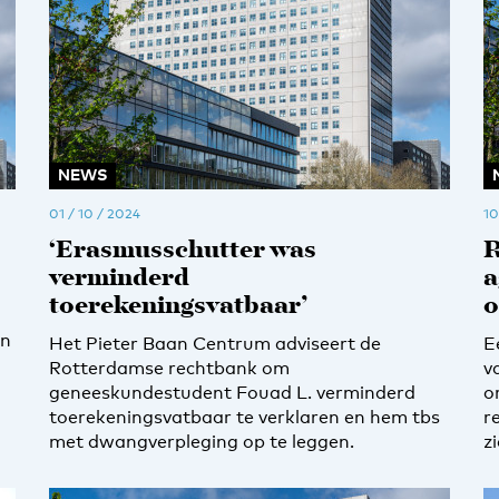
NEWS
01 / 10 / 2024
10
‘Erasmusschutter was
R
verminderd
a
toerekeningsvatbaar’
o
in
Het Pieter Baan Centrum adviseert de
E
Rotterdamse rechtbank om
v
geneeskundestudent Fouad L. verminderd
o
toerekeningsvatbaar te verklaren en hem tbs
r
met dwangverpleging op te leggen.
z