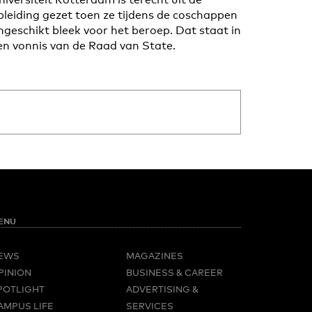
pleiding gezet toen ze tijdens de coschappen
ngeschikt bleek voor het beroep. Dat staat in
en vonnis van de Raad van State.
ENU
EWS
MAGAZINES
PINION
BUSINESS & CAREER
POTLIGHT
ADVERTISING &
AMPUS LIFE
SERVICES