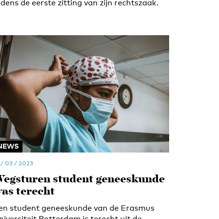
ijdens de eerste zitting van zijn rechtszaak.
NEWS
 / 03 / 2023
egsturen student geneeskunde
as terecht
en student geneeskunde van de Erasmus
niversiteit Rotterdam is terecht uit de