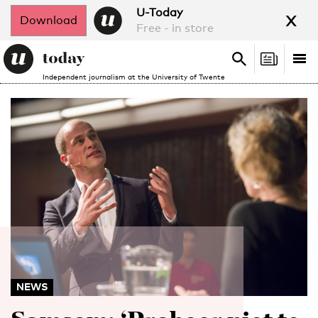
x
U-Today
Download
Free - in store
Search
Tog
Search
Independent journalism at the University of Twente
nav
NEWS