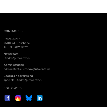
CONTACT US
Postbus 217
7500 AE Enschede
T:
053 - 489 2029
Newsroom
utoday@utwente.nl
Administration
administratie-utoday@utwente.nl
Specials / advertising
specials-utoday@utwente.nl
FOLLOW US