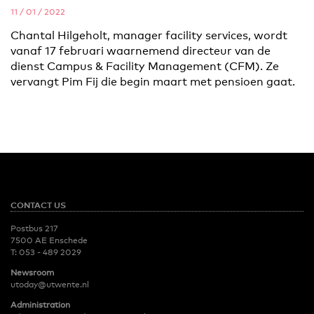
11 / 01 / 2022
Chantal Hilgeholt, manager facility services, wordt
vanaf 17 februari waarnemend directeur van de
dienst Campus & Facility Management (CFM). Ze
vervangt Pim Fij die begin maart met pensioen gaat.
CONTACT US
Postbus 217
7500 AE Enschede
T:
053 - 489 2029
Newsroom
utoday@utwente.nl
Administration