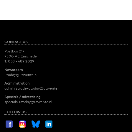
CONTACT US
Postbus 217
7500 AE Enschede
T:
053 - 489 2029
Newsroom
utoday@utwente.nl
Administration
administratie-utoday@utwente.nl
Specials / advertising
specials-utoday@utwente.nl
FOLLOW US