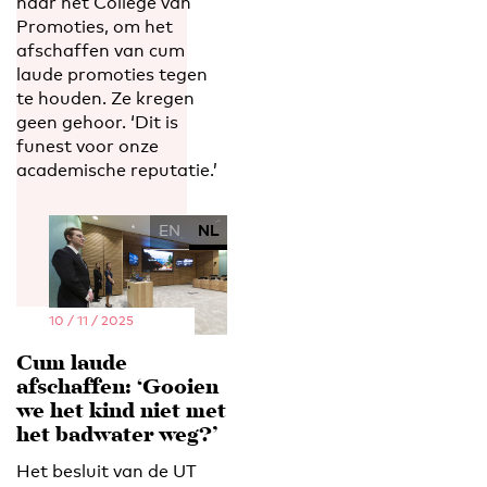
naar het College van
Promoties, om het
afschaffen van cum
laude promoties tegen
te houden. Ze kregen
geen gehoor. ‘Dit is
funest voor onze
academische reputatie.’
EN
NL
10 / 11 / 2025
Cum laude
afschaffen: ‘Gooien
we het kind niet met
het badwater weg?’
Het besluit van de UT