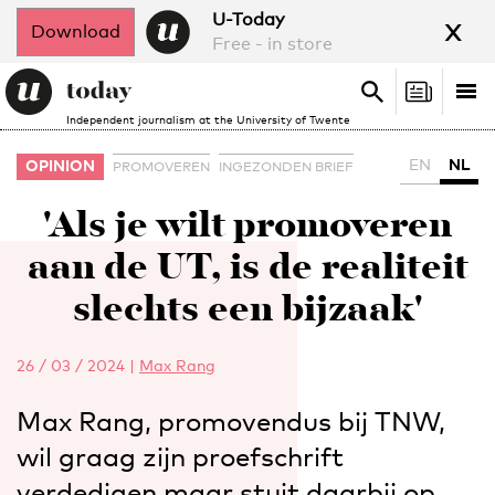
x
U-Today
Download
Free - in store
Search
Tog
Search
Independent journalism at the University of Twente
nav
EN
NL
OPINION
PROMOVEREN
INGEZONDEN BRIEF
'Als je wilt promoveren
aan de UT, is de realiteit
slechts een bijzaak'
26 / 03 / 2024
|
Max Rang
Max Rang, promovendus bij TNW,
wil graag zijn proefschrift
verdedigen maar stuit daarbij op