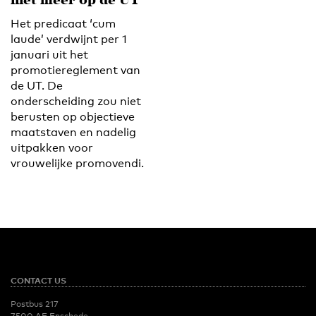
niet meer op de UT
Het predicaat ‘cum
laude’ verdwijnt per 1
januari uit het
promotiereglement van
de UT. De
onderscheiding zou niet
berusten op objectieve
maatstaven en nadelig
uitpakken voor
vrouwelijke promovendi.
CONTACT US
Postbus 217
7500 AE Enschede