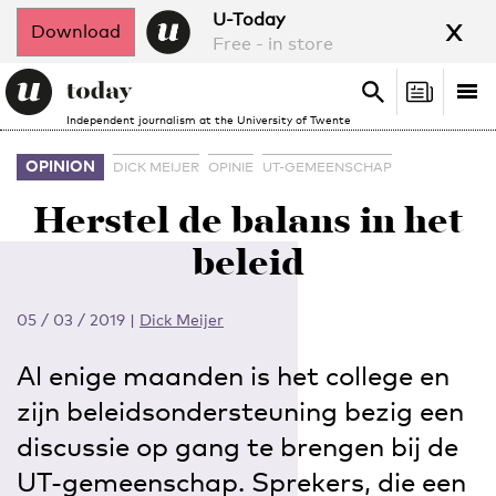
x
U-Today
Download
Free - in store
Search
Tog
Search
Independent journalism at the University of Twente
nav
OPINION
DICK MEIJER
OPINIE
UT-GEMEENSCHAP
Herstel de balans in het
beleid
05 / 03 / 2019
|
Dick Meijer
Al enige maanden is het college en
zijn beleidsondersteuning bezig een
discussie op gang te brengen bij de
UT-gemeenschap. Sprekers, die een