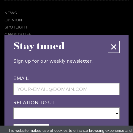
NEWS
OPINION
SPOTLIGHT
CAMPUS LIFE
Stay tuned
VIDEO
MAGAZINES
BUSINESS & CAREER
Sign up for our weekly newsletter.
ADVERTISING & SERVICES
ABOUT U-TODAY
EMAIL
CONTACT
ARCHIVE
MORE
RELATION TO UT
(PDF)
(PDF)
LINKS
DISCLAIMER / COPYRIGHT
REDACTIESTATUUT
/
EDITORIAL STATUTE
PRIVACY POLICY
LANGUAGE & AI POLICY
This website makes use of cookies to enhance browsing experience and