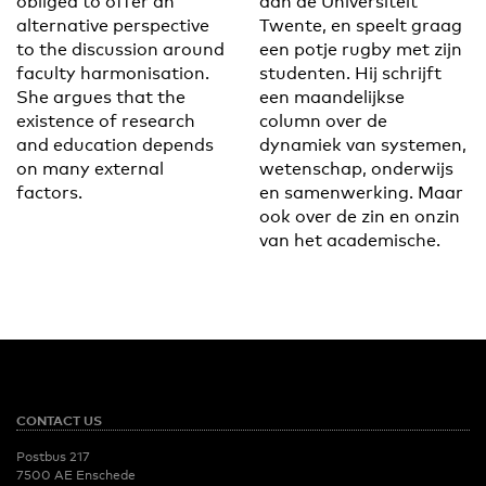
obliged to offer an
aan de Universiteit
alternative perspective
Twente, en speelt graag
to the discussion around
een potje rugby met zijn
faculty harmonisation.
studenten. Hij schrijft
She argues that the
een maandelijkse
existence of research
column over de
and education depends
dynamiek van systemen,
on many external
wetenschap, onderwijs
factors.
en samenwerking. Maar
ook over de zin en onzin
van het academische.
CONTACT US
Postbus 217
7500 AE Enschede