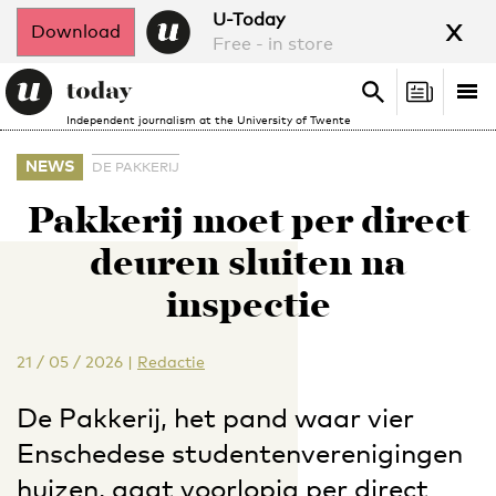
x
U-Today
Download
Free - in store
Search
Tog
Search
Independent journalism at the University of Twente
nav
NEWS
DE PAKKERIJ
Pakkerij moet per direct
deuren sluiten na
inspectie
21 / 05 / 2026
|
Redactie
De Pakkerij, het pand waar vier
Enschedese studentenverenigingen
huizen, gaat voorlopig per direct