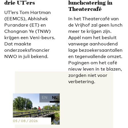
drie UT’ers
lunchcatering in
Theatercafé
UT’ers Tom Hartman
(EEMCS), Abhishek
In het Theatercafé van
Purandare (ET) en
de Vrijhof zal geen lunch
Chongnan Ye (TNW)
meer te krijgen zijn.
krijgen een Veni-beurs.
Appèl nam het besluit
Dat maakte
vanwege aanhoudend
onderzoeksfinancier
lage bezoekersaantallen
NWO in juli bekend.
en tegenvallende omzet.
Pogingen om het café
nieuw leven in te blazen,
zorgden niet voor
verbetering.
EN
NL
05 / 08 / 2026