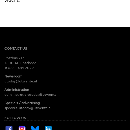
wacht.
CONTACT US
Postbus 217
7500 AE Enschede
T:
053 - 489 2029
Newsroom
utoday@utwente.nl
Administration
administratie-utoday@utwente.nl
Specials / advertising
specials-utoday@utwente.nl
FOLLOW US