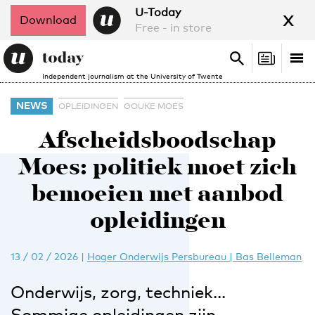
x
U-Today
Download
Free - in store
Search
Tog
Search
Independent journalism at the University of Twente
nav
NEWS
OPLEIDINGEN
GOUKE MOES
Afscheidsboodschap
Moes: politiek moet zich
bemoeien met aanbod
opleidingen
13 / 02 / 2026
|
Hoger Onderwijs Persbureau | Bas Belleman
Onderwijs, zorg, techniek…
Sommige opleidingen zijn