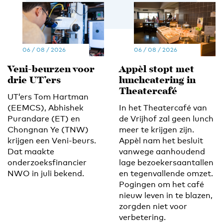
06 / 08 / 2026
06 / 08 / 2026
Veni-beurzen voor
Appèl stopt met
drie UT’ers
lunchcatering in
Theatercafé
UT’ers Tom Hartman
(EEMCS), Abhishek
In het Theatercafé van
Purandare (ET) en
de Vrijhof zal geen lunch
Chongnan Ye (TNW)
meer te krijgen zijn.
krijgen een Veni-beurs.
Appèl nam het besluit
Dat maakte
vanwege aanhoudend
onderzoeksfinancier
lage bezoekersaantallen
NWO in juli bekend.
en tegenvallende omzet.
Pogingen om het café
nieuw leven in te blazen,
zorgden niet voor
verbetering.