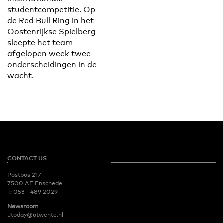
studentcompetitie. Op
de Red Bull Ring in het
Oostenrijkse Spielberg
sleepte het team
afgelopen week twee
onderscheidingen in de
wacht.
CONTACT US
Postbus 217
7500 AE Enschede
T:
053 - 489 2029
Newsroom
utoday@utwente.nl