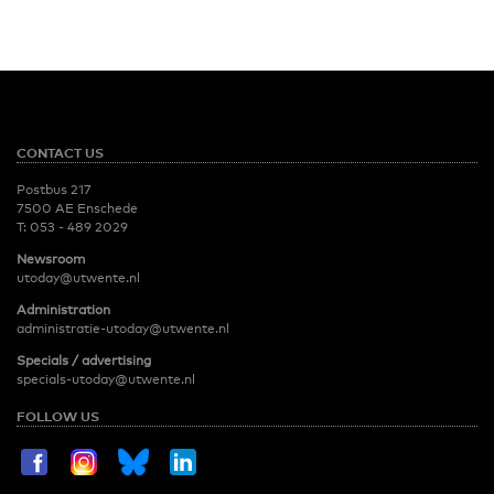
CONTACT US
Postbus 217
7500 AE Enschede
T:
053 - 489 2029
Newsroom
utoday@utwente.nl
Administration
administratie-utoday@utwente.nl
Specials / advertising
specials-utoday@utwente.nl
FOLLOW US