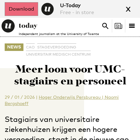
x
U-Today
Download
Free - in store
Search
Tog
Search
Independent journalism at the University of Twente
nav
NEWS
CAO
STAGEVERGOEDING
UNIVERSITAIR MEDISCH CENTRUM
Meer loon voor UMC-
stagiairs en personeel
29 / 01 / 2026
|
Hoger Onderwijs Persbureau | Naomi
Bergshoeff
Stagiairs van universitaire
ziekenhuizen krijgen een hogere
vergoeding, staat in de nieuwe cao.