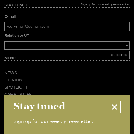
Sign up for our weekly newsletter
STAY TUNED
E-mail
Relation to UT
MENU
NEWS
OPINION
SPOTLIGHT
CAMPUS LIFE
VIDEO
Stay tuned
MAGAZINES
BUSINESS & CAREER
Sign up for our weekly newsletter.
ADVERTISING & SERVICES
ABOUT U-TODAY