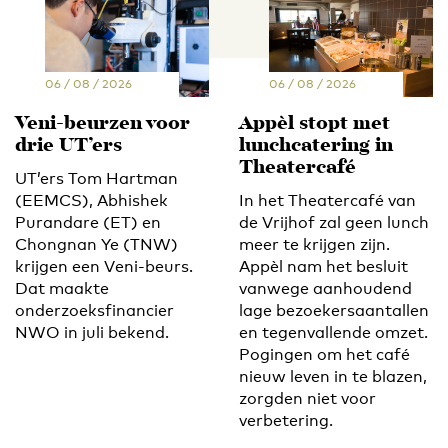
06 / 08 / 2026
06 / 08 / 2026
Veni-beurzen voor
Appèl stopt met
drie UT’ers
lunchcatering in
Theatercafé
UT’ers Tom Hartman
(EEMCS), Abhishek
In het Theatercafé van
Purandare (ET) en
de Vrijhof zal geen lunch
Chongnan Ye (TNW)
meer te krijgen zijn.
krijgen een Veni-beurs.
Appèl nam het besluit
Dat maakte
vanwege aanhoudend
onderzoeksfinancier
lage bezoekersaantallen
NWO in juli bekend.
en tegenvallende omzet.
Pogingen om het café
nieuw leven in te blazen,
zorgden niet voor
verbetering.