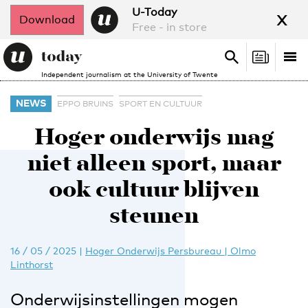
x
U-Today
Download
Free - in store
Search
Tog
Search
Independent journalism at the University of Twente
nav
NEWS
EPPO BRUINS
SPORT EN CULTUUR
Hoger onderwijs mag
niet alleen sport, maar
ook cultuur blijven
steunen
16 / 05 / 2025
|
Hoger Onderwijs Persbureau | Olmo
Linthorst
Onderwijsinstellingen mogen