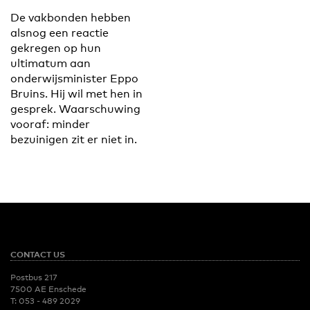
De vakbonden hebben
alsnog een reactie
gekregen op hun
ultimatum aan
onderwijsminister Eppo
Bruins. Hij wil met hen in
gesprek. Waarschuwing
vooraf: minder
bezuinigen zit er niet in.
CONTACT US
Postbus 217
7500 AE Enschede
T:
053 - 489 2029