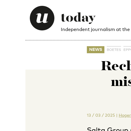
Independent journalism at the
NEWS
BOETES
EPP
Rech
mi
13 / 03 / 2025
|
Hoger
Salta Group 