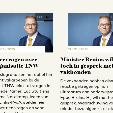
EN
NL
 02 / 2025
13 / 01 / 2025
rvragen over
Minister Bruins wil
ganisatie TNW
toch in gesprek me
vakbonden
slagronde en het opheffen
ht vakgroepen bij de
De vakbonden hebben als
eit TNW leidt tot vragen in
reactie gekregen op hun
ede Kamer. Luc Stultiens
ultimatum aan onderwijsm
me Nordkamp, leden van
Eppo Bruins. Hij wil met he
inks-PvdA, stelden een
gesprek. Waarschuwing vo
met tien vragen op voor
minder bezuinigen zit er nie