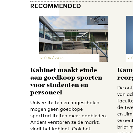
RECOMMENDED
EN
NL
17 / 04 / 2025
17 /
Kabinet maakt einde
Kame
aan goedkoop sporten
reor
voor studenten en
De ont
personeel
van ac
facult
Universiteiten en hogescholen
de Twe
mogen geen goedkope
en Jim
sportfaciliteiten meer aanbieden.
GroenL
Anders verstoren ze de markt,
brief 
vindt het kabinet. Ook het