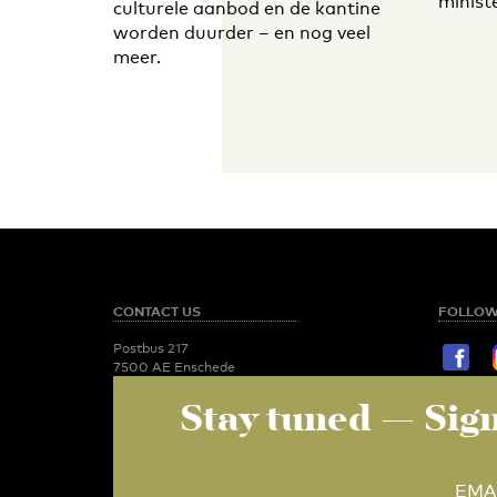
minist
culturele aanbod en de kantine
worden duurder – en nog veel
meer.
CONTACT US
FOLLOW
Postbus 217
7500 AE Enschede
T:
053 - 489 2029
Stay tuned
— Sign
STAY TU
Newsroom
utoday@utwente.nl
E-mail
Administration
Relation 
administratie-
EMA