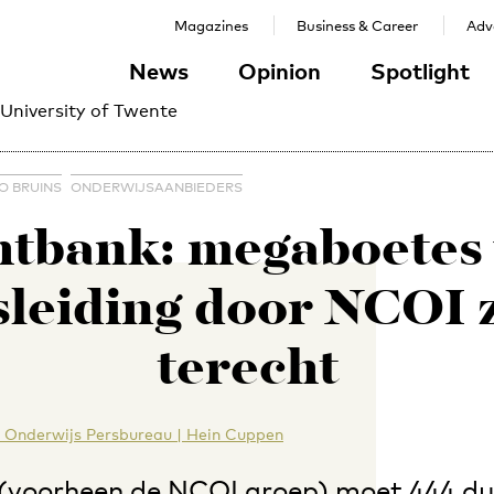
Magazines
Business & Career
Adve
News
Opinion
Spotlight
 University of Twente
O BRUINS
ONDERWIJSAANBIEDERS
tbank: megaboetes
sleiding door NCOI z
terecht
 Onderwijs Persbureau | Hein Cuppen
(voorheen de NCOI groep) moet 444 du