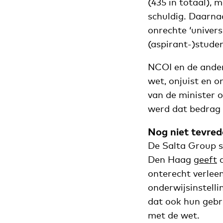
(435 in totaal),
schuldig. Daarna
onrechte ‘univers
(aspirant-)stude
NCOI en de andere
wet, onjuist en 
van de minister o
werd dat bedrag 
Nog niet tevre
De Salta Group s
Den Haag
geeft
d
onterecht verleen
onderwijsinstell
dat ook hun gebru
met de wet.