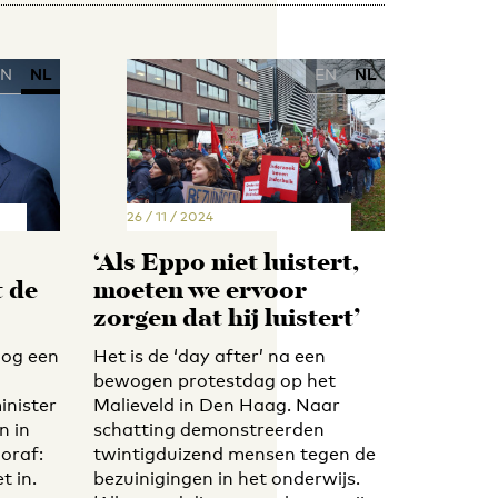
EN
NL
EN
NL
26 / 11 / 2024
‘Als Eppo niet luistert,
t de
moeten we ervoor
zorgen dat hij luistert’
nog een
Het is de ‘day after’ na een
bewogen protestdag op het
inister
Malieveld in Den Haag. Naar
n in
schatting demonstreerden
oraf:
twintigduizend mensen tegen de
t in.
bezuinigingen in het onderwijs.