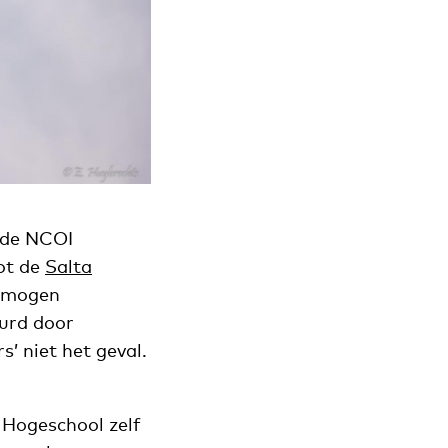
 de NCOI
tot de
Salta
n mogen
eurd door
’ niet het geval.
 Hogeschool zelf