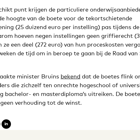
ikt punt krijgen de particuliere onderwijsaanbiede
 de hoogte van de boete voor de tekortschietende
ning (25 duizend euro per instelling) pas tijdens de
rom hoeven negen instellingen geen griffierecht (3
n ze een deel (272 euro) van hun proceskosten verg
weken de tijd om in beroep te gaan bij de Raad van 
maakte minister Bruins
bekend
dat de boetes flink 
rs die zichzelf ten onrechte hogeschool of univers
ag bachelor- en masterdiploma’s uitreiken. De boet
 geen verhouding tot de winst.