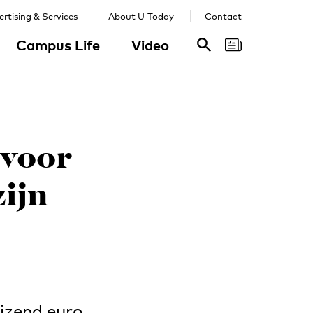
rtising & Services
About U-Today
Contact
Campus Life
Video
Search
Search
 voor
ijn
izend euro