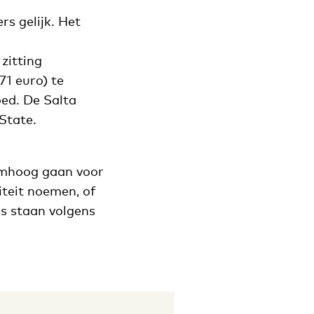
rs gelijk. Het
 zitting
71 euro) te
oed. De Salta
State.
omhoog gaan voor
iteit noemen, of
es staan volgens