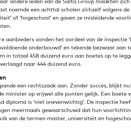
 maar andere leden van de Salta Group maakten zich
ast noemde een achttal scholen zichzelf volgens de 
iteit’ of ‘hogeschool’ en gaven ze misleidende voorl
nten.
 aanbieders vonden het oordeel van de inspectie ‘i
onvoldoende onderbouwd’ en tekende bezwaar aan te
m in totaal 458 duizend euro aan boetes op te legge
verlaagd naar 444 duizend euro.
den
pande een rechtszaak aan. Zonder succes, blijkt nu
e minister op vrijwel alle punten gelijk. Een boete
d diploma is ‘niet onevenwichtig’. De inspectie heef
ingen meermaals gewaarschuwd dat hun voorlichtin
ik van de termen master, universiteit en hogeschoo