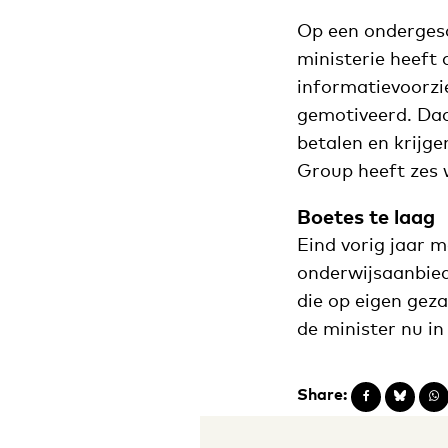
Op een ondergesch
ministerie heeft
informatievoorzie
gemotiveerd. Daa
betalen en krijge
Group heeft zes 
Boetes te laag
Eind vorig jaar 
onderwijsaanbiede
die op eigen gez
de minister nu in
Share: