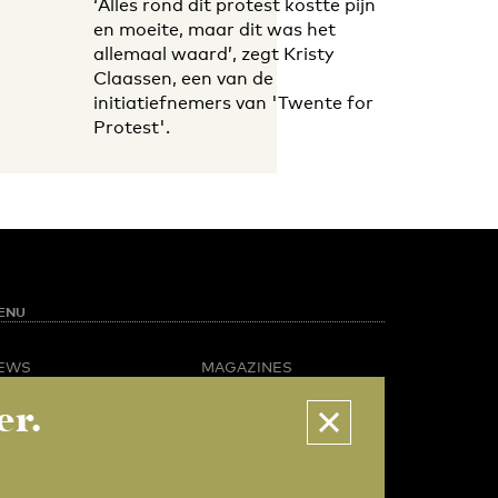
‘Alles rond dit protest kostte pijn
en moeite, maar dit was het
allemaal waard’, zegt Kristy
Claassen, een van de
initiatiefnemers van 'Twente for
Protest'.
ENU
EWS
MAGAZINES
PINION
BUSINESS & CAREER
er.
POTLIGHT
ADVERTISING &
AMPUS LIFE
SERVICES
IDEO
ABOUT U-TODAY