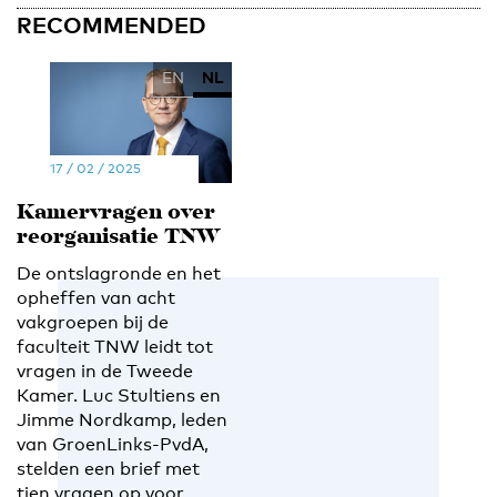
RECOMMENDED
EN
NL
17 / 02 / 2025
Kamervragen over
reorganisatie TNW
De ontslagronde en het
opheffen van acht
vakgroepen bij de
faculteit TNW leidt tot
vragen in de Tweede
Kamer. Luc Stultiens en
Jimme Nordkamp, leden
van GroenLinks-PvdA,
stelden een brief met
tien vragen op voor