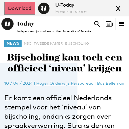
x
U-Today
Download
Free - in store
Search
Tog
Search
Independent journalism at the University of Twente
nav
NEWS
NSC
TWEEDE KAMER
BIJSCHOLING
Bijscholing kan toch een
officieel ‘niveau’ krijgen
10 / 04 / 2024
|
Hoger Onderwijs Persbureau | Bas Belleman
Er komt een officieel Nederlands
stempel voor het ‘niveau’ van
bijscholing, ondanks zorgen over
spraakverwarring. Straks denken