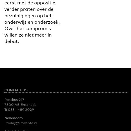
eerst met de oppositie
verder praten over de
bezuinigingen op het
onderwijs en onderzoek.
Over het compromis
willen ze niet meer in
debat.
CONTACT US
Postbus 217
7500 AE Enschede
T:
053 - 489 2029
Newsroom
utoday@utwente.nl