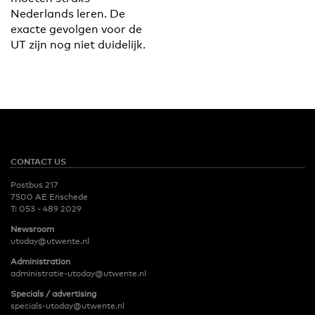
Nederlands leren. De
exacte gevolgen voor de
UT zijn nog niet duidelijk.
CONTACT US
Postbus 217
7500 AE Enschede
T:
053 - 489 2029
Newsroom
utoday@utwente.nl
Administration
administratie-utoday@utwente.nl
Specials / advertising
specials-utoday@utwente.nl