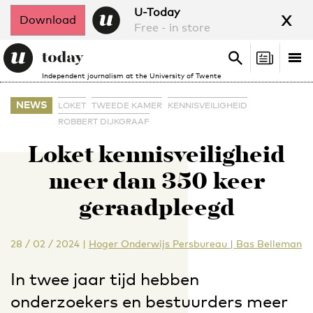
x
U-Today
Download
Free - in store
Search
Tog
Search
Independent journalism at the University of Twente
nav
NEWS
LOKET
TWEEDE KAMER
KENNISVEILIGHEID
ROBBERT DIJKGRAAF
Loket kennisveiligheid
meer dan 350 keer
geraadpleegd
28 / 02 / 2024
|
Hoger Onderwijs Persbureau | Bas Belleman
In twee jaar tijd hebben
onderzoekers en bestuurders meer