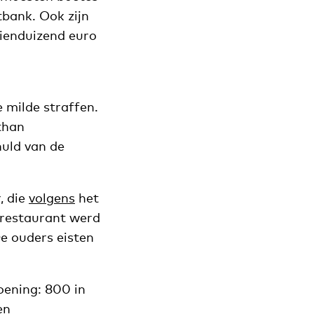
bank. Ook zijn
ienduizend euro
 milde straffen.
than
uld van de
, die
volgens
het
 restaurant werd
e ouders eisten
oening: 800 in
en