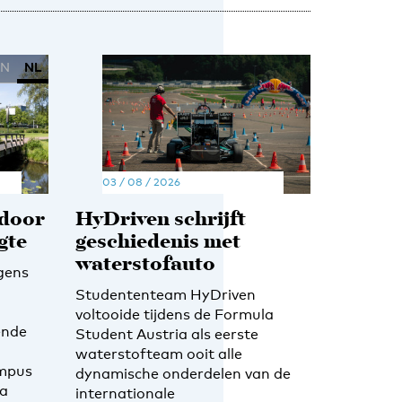
EN
NL
03 / 08 / 2026
 door
HyDriven schrijft
gte
geschiedenis met
waterstofauto
gens
Studententeam HyDriven
voltooide tijdens de Formula
ende
Student Austria als eerste
waterstofteam ooit alle
ampus
dynamische onderdelen van de
ra
internationale