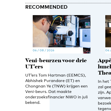
RECOMMENDED
06 / 08 / 2026
06 
Veni-beurzen voor drie
Appè
UT’ers
lunc
Thea
UT’ers Tom Hartman (EEMCS),
Abhishek Purandare (ET) en
In het
Chongnan Ye (TNW) krijgen een
zal ge
Veni-beurs. Dat maakte
zijn. A
onderzoeksfinancier NWO in juli
vanwe
bekend.
bezoek
tegenv