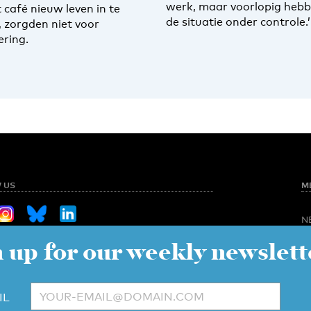
werk, maar voorlopig heb
 café nieuw leven in te
de situatie onder controle.’
, zorgden niet voor
ering.
 US
M
N
O
 up for our weekly newslett
Sign up for our weekly newsletter
NED
S
C
V
to UT
IL