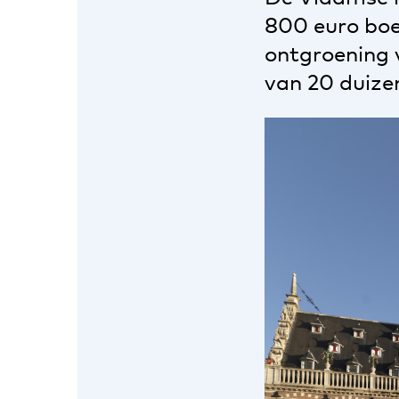
800 euro boet
ontgroening 
van 20 duize