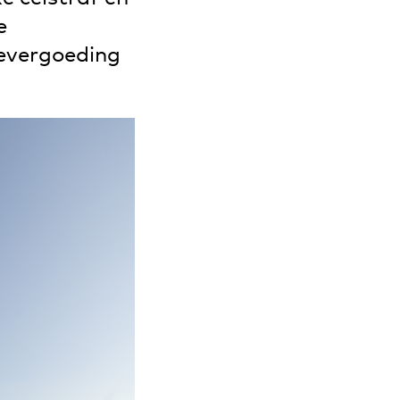
e
devergoeding