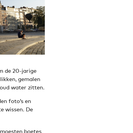
m de 20-jarige
likken, gemalen
koud water zitten.
en foto’s en
te wissen. De
n moesten boetes