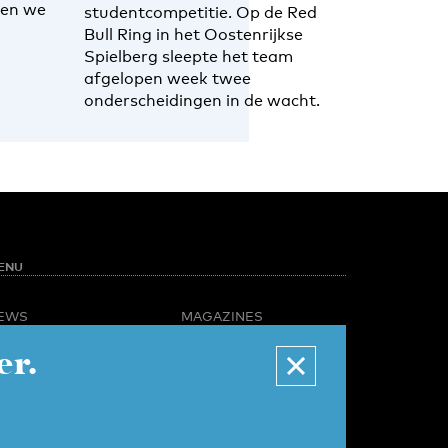
ben we
studentcompetitie. Op de Red
Bull Ring in het Oostenrijkse
Spielberg sleepte het team
afgelopen week twee
onderscheidingen in de wacht.
ENU
EWS
MAGAZINES
PINION
BUSINESS & CAREER
er.
POTLIGHT
ADVERTISING &
AMPUS LIFE
SERVICES
IDEO
ABOUT U-TODAY
CONTACT