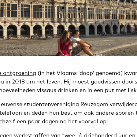
e ontgroening
(in het Vlaams ‘doop’ genoemd) kwa
a in 2018 om het leven. Hij moest goudvissen doors
hoeveelheden vissaus drinken en in een put met ijs
Leuvense studentenvereniging Reuzegom verwijderd
 telefoon en deden hun best om ook andere sporen 
ichzelf een paar dagen na het voorval op.
regen werkstraffen van twee- à driehonderd uur e