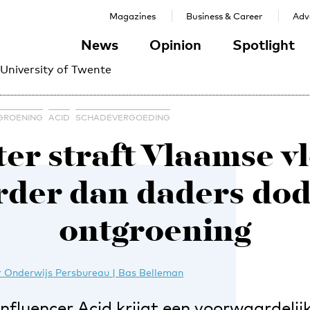
Magazines
Business & Career
Adve
News
Opinion
Spotlight
 University of Twente
GROENING
ACID
SCHADEVERGOEDING
er straft Vlaamse v
der dan daders dod
ontgroening
 Onderwijs Persbureau | Bas Belleman
fluencer Acid krijgt een voorwaardelijk