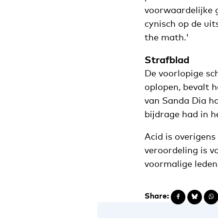
voorwaardelijke 
cynisch op de ui
the math.'
Strafblad
De voorlopige sc
oplopen, bevalt h
van Sanda Dia had
bijdrage had in h
Acid is overigens
veroordeling is v
voormalige leden
Share: