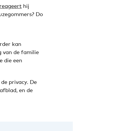
reageert
hij
Reuzegommers? Do
erder kan
g van de familie
e die een
 de privacy. De
rafblad, en de