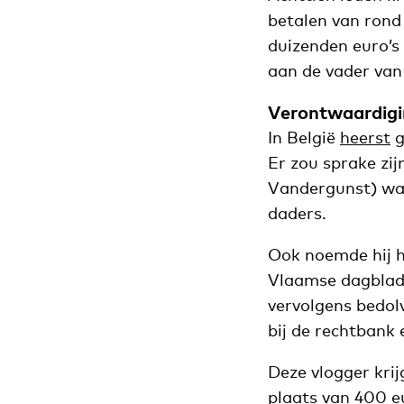
betalen van rond
duizenden euro’s
aan de vader van
Verontwaardig
In België
heerst
g
Er zou sprake zij
Vandergunst) wa
daders.
Ook noemde hij h
Vlaamse dagblad 
vervolgens bedol
bij de rechtbank
Deze vlogger kri
plaats van 400 e