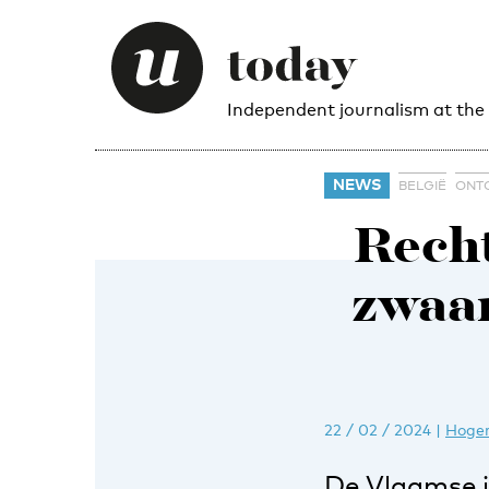
Independent journalism at the
NEWS
BELGIË
ONT
Recht
zwaar
22 / 02 / 2024
|
Hoger
De Vlaamse in