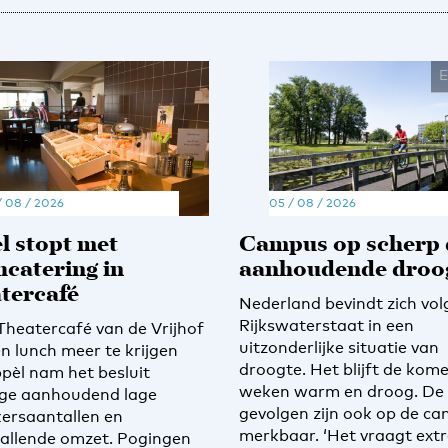
/ 08 / 2026
05 / 08 / 2026
l stopt met
Campus op scherp
hcatering in
aanhoudende droo
tercafé
Nederland bevindt zich vol
Rijkswaterstaat in een
 Theatercafé van de Vrijhof
uitzonderlijke situatie van
en lunch meer te krijgen
droogte. Het blijft de kom
ppèl nam het besluit
weken warm en droog. De
ge aanhoudend lage
gevolgen zijn ook op de c
ersaantallen en
merkbaar. ‘Het vraagt ext
allende omzet. Pogingen