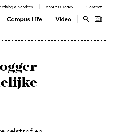
rtising & Services
About U-Today
Contact
Campus Life
Video
Search
Search
logger
elijke
e celstraf en