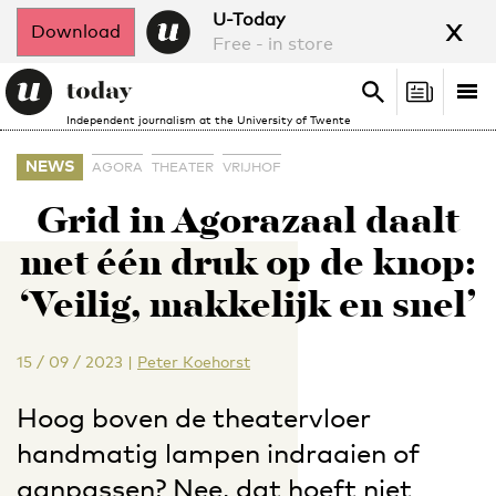
x
U-Today
Download
Free - in store
Search
Tog
Search
Independent journalism at the University of Twente
nav
NEWS
AGORA
THEATER
VRIJHOF
Grid in Agorazaal daalt
met één druk op de knop:
‘Veilig, makkelijk en snel’
15 / 09 / 2023
|
Peter Koehorst
Hoog boven de theatervloer
handmatig lampen indraaien of
aanpassen? Nee, dat hoeft niet