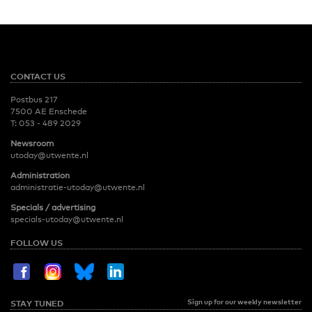
CONTACT US
Postbus 217
7500 AE Enschede
T:
053 - 489 2029
Newsroom
utoday@utwente.nl
Administration
administratie-utoday@utwente.nl
Specials / advertising
specials-utoday@utwente.nl
FOLLOW US
Sign up for our weekly newsletter
STAY TUNED