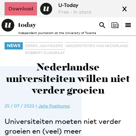
x
U-Today
Download
Free - in store
Search
Tog
Search
Independent journalism at the University of Twente
nav
NEWS
DEREK JAN FIKKERS
UNIVERSITEITEN VAN NEDERLAND
ROBBERT DIJKGRAAF
Nederlandse
universiteiten willen niet
verder groeien
25 / 07 / 2023
|
Jelle Posthuma
Universiteiten moeten niet verder
groeien en (veel) meer