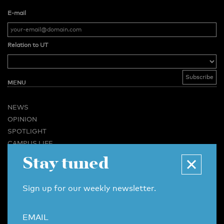
E-mail
Relation to UT
MENU
NEWS
OPINION
SPOTLIGHT
CAMPUS LIFE
VIDEO
Stay tuned
MAGAZINES
BUSINESS & CAREER
Sign up for our weekly newsletter.
ADVERTISING & SERVICES
ABOUT U-TODAY
EMAIL
CONTACT