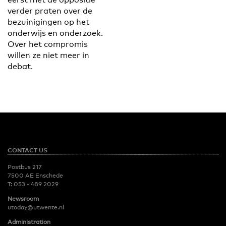
verder praten over de
bezuinigingen op het
onderwijs en onderzoek.
Over het compromis
willen ze niet meer in
debat.
CONTACT US
Postbus 217
7500 AE Enschede
T:
053 - 489 2029
Newsroom
utoday@utwente.nl
Administration