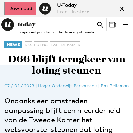
x
U-Today
Download
Free - in store
Search
Tog
Search
Independent journalism at the University of Twente
nav
NEWS
D66
LOTING
TWEEDE KAMER
D66 blijft terugkeer van
loting steunen
07 / 02 / 2023
|
Hoger Onderwijs Persbureau | Bas Belleman
Ondanks een omstreden
aanpassing blijft een meerderheid
van de Tweede Kamer het
wetsvoorstel steunen dat loting