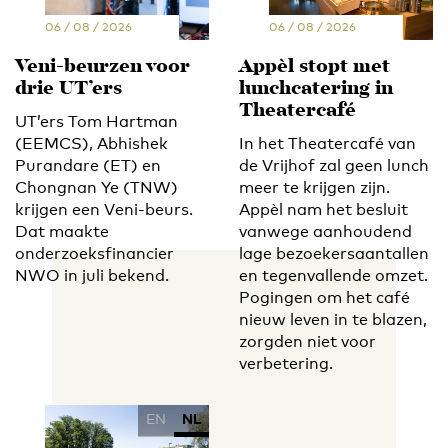
06 / 08 / 2026
06 / 08 / 2026
Veni-beurzen voor
Appèl stopt met
drie UT’ers
lunchcatering in
Theatercafé
UT’ers Tom Hartman
(EEMCS), Abhishek
In het Theatercafé van
Purandare (ET) en
de Vrijhof zal geen lunch
Chongnan Ye (TNW)
meer te krijgen zijn.
krijgen een Veni-beurs.
Appèl nam het besluit
Dat maakte
vanwege aanhoudend
onderzoeksfinancier
lage bezoekersaantallen
NWO in juli bekend.
en tegenvallende omzet.
Pogingen om het café
nieuw leven in te blazen,
zorgden niet voor
verbetering.
EN
NL