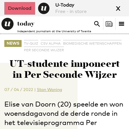
x
U-Today
Download
Free - in store
Search
Tog
Search
Independent journalism at the University of Twente
nav
NEWS
TV-QUIZ
CSV ALPHA
BIOMEDISCHE WETENSCHAPPEN
PER SECONDE WIJZER
UT-studente imponeert
in Per Seconde Wijzer
07 / 04 / 2022
|
Stan Waning
Elise van Doorn (20) speelde en won
woensdagavond de derde ronde in
het televisieprogramma Per