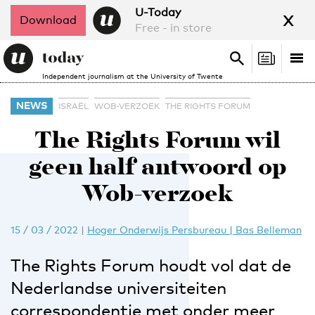
x
U-Today
Download
Free - in store
Search
Tog
Search
Independent journalism at the University of Twente
nav
NEWS
ISRAËL
WOB-VERZOEK
THE RIGHTS FORUM
The Rights Forum wil
geen half antwoord op
Wob-verzoek
15 / 03 / 2022
|
Hoger Onderwijs Persbureau | Bas Belleman
The Rights Forum houdt vol dat de
Nederlandse universiteiten
correspondentie met onder meer