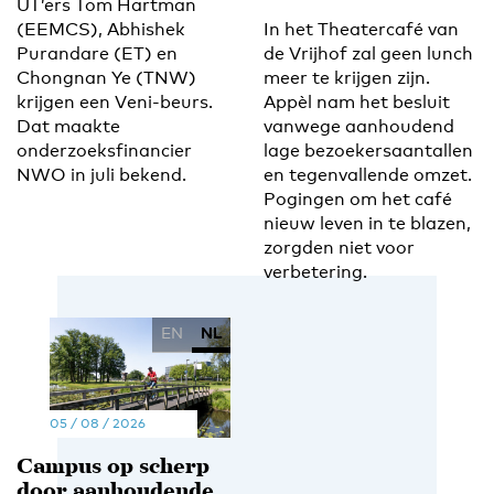
UT’ers Tom Hartman
(EEMCS), Abhishek
In het Theatercafé van
Purandare (ET) en
de Vrijhof zal geen lunch
Chongnan Ye (TNW)
meer te krijgen zijn.
krijgen een Veni-beurs.
Appèl nam het besluit
Dat maakte
vanwege aanhoudend
onderzoeksfinancier
lage bezoekersaantallen
NWO in juli bekend.
en tegenvallende omzet.
Pogingen om het café
nieuw leven in te blazen,
zorgden niet voor
verbetering.
EN
NL
05 / 08 / 2026
Campus op scherp
door aanhoudende