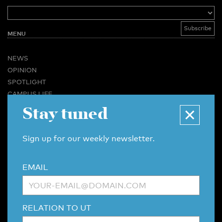
MENU
NEWS
OPINION
SPOTLIGHT
CAMPUS LIFE
VIDEO
Stay tuned
MAGAZINES
BUSINESS & CAREER
Sign up for our weekly newsletter.
ADVERTISING & SERVICES
ABOUT U-TODAY
EMAIL
CONTACT
ARCHIVE
MORE
RELATION TO UT
(PDF)
(PDF)
LINKS
DISCLAIMER / COPYRIGHT
REDACTIESTATUUT
/
EDITORIAL STATUTE