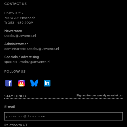
CONTACT US
Postbus 217
7500 AE Enschede
T:
053 - 489 2029
Newsroom
utoday@utwente.nl
Administration
administratie-utoday@utwente.nl
Specials / advertising
specials-utoday@utwente.nl
FOLLOW US
Sign up for our weekly newsletter
STAY TUNED
E-mail
Relation to UT