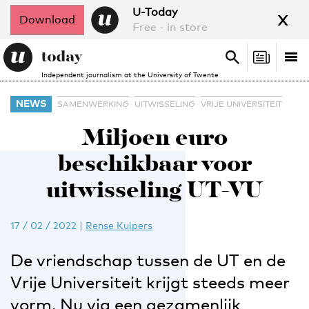
x
U-Today
Download
Free - in store
Search
Tog
Search
Independent journalism at the University of Twente
nav
NEWS
SAMENWERKING
UITWISSELING
VRIJE UNIVERSITEIT
Miljoen euro
beschikbaar voor
uitwisseling UT-VU
17 / 02 / 2022
|
Rense Kuipers
De vriendschap tussen de UT en de
Vrije Universiteit krijgt steeds meer
vorm. Nu via een gezamenlijk