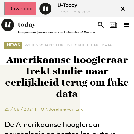
x
U-Today
Download
Free - in store
Search
Tog
Search
Independent journalism at the University of Twente
nav
NEWS
WETENSCHAPPELIJKE INTEGRITEIT
FAKE DATA
Amerikaanse hoogleraar
trekt studie naar
eerlijkheid terug om fake
data
25 / 08 / 2021
|
HOP, Josefine van Enk
De Amerikaanse hoogleraar
psychologie en bestseller-auteur