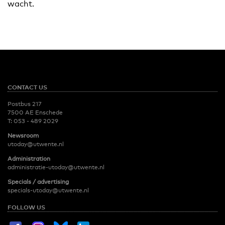
wacht.
CONTACT US
Postbus 217
7500 AE Enschede
T:
053 - 489 2029
Newsroom
utoday@utwente.nl
Administration
administratie-utoday@utwente.nl
Specials / advertising
specials-utoday@utwente.nl
FOLLOW US