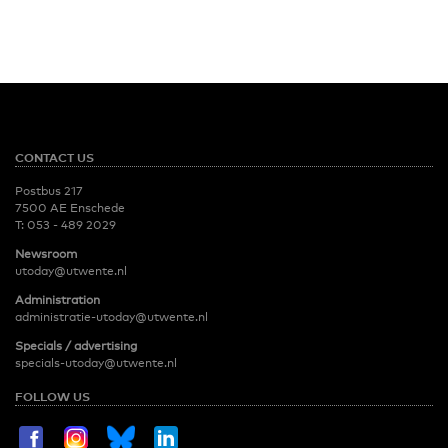
CONTACT US
Postbus 217
7500 AE Enschede
T:
053 - 489 2029
Newsroom
utoday@utwente.nl
Administration
administratie-utoday@utwente.nl
Specials / advertising
specials-utoday@utwente.nl
FOLLOW US