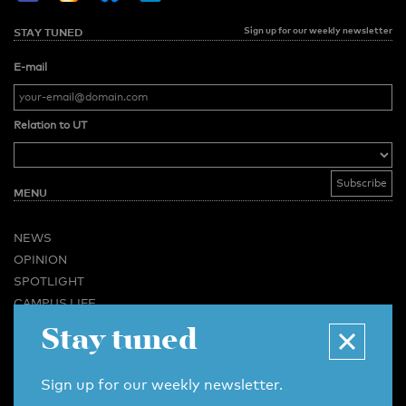
Sign up for our weekly newsletter
STAY TUNED
E-mail
Relation to UT
MENU
NEWS
OPINION
SPOTLIGHT
CAMPUS LIFE
VIDEO
Stay tuned
MAGAZINES
BUSINESS & CAREER
Sign up for our weekly newsletter.
ADVERTISING & SERVICES