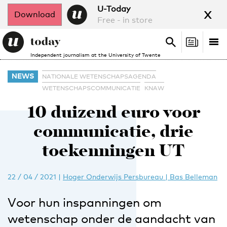
x
U-Today
Download
Free - in store
Search
Tog
Search
Independent journalism at the University of Twente
nav
NEWS
NATIONALE WETENSCHAPSAGENDA
WETENSCHAPSCOMMUNICATIE
KNAW
10 duizend euro voor
communicatie, drie
toekenningen UT
22 / 04 / 2021
|
Hoger Onderwijs Persbureau | Bas Belleman
Voor hun inspanningen om
wetenschap onder de aandacht van