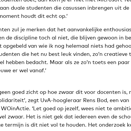
aan duale studenten die casussen inbrengen uit de 
oment houdt dit echt op.’
ten zul je merken dat het aanvankelijke enthousias
de discipline toch al niet, die blijven gewoon in be
t opgebeld van wie ik nog helemaal niets had gehoor
denten die het nu best leuk vinden, zo’n creatieve 
el hebben bedacht. Maar als ze zo’n toets een paar
euwe er wel vanaf.’
een goed zicht op hoe zwaar dit voor docenten is, 
olidariteit’, zegt UvA-hoogleraar Rens Bod, een van
WOinActie. ‘Let goed op jezelf, wees niet te ambiti
wel zwaar. Het is niet gek dat iedereen even de sch
e termijn is dit niet vol te houden. Het onderzoek 