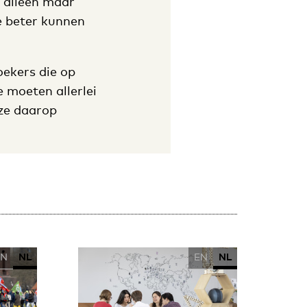
t alleen maar
e beter kunnen
ekers die op
e moeten allerlei
 ze daarop
EN
NL
EN
NL