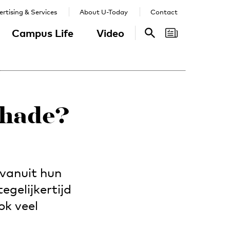
rtising & Services
About U-Today
Contact
Campus Life
Video
Search
Search
schade?
 vanuit hun
gelijkertijd
ok veel