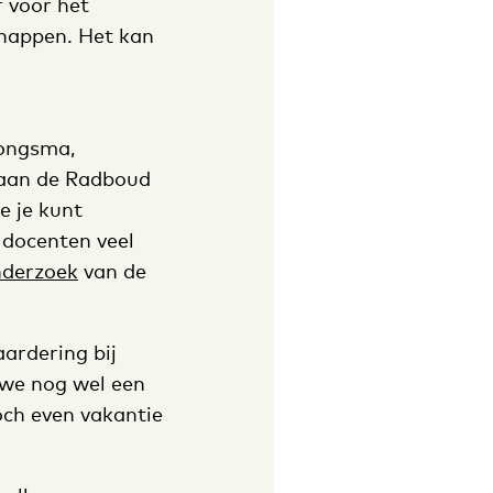
 voor het
chappen. Het kan
Jongsma,
 aan de Radboud
e je kunt
 docenten veel
nderzoek
van de
aardering bij
 we nog wel een
och even vakantie