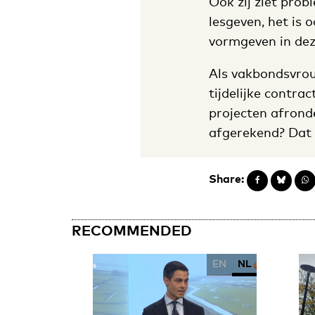
Ook zij ziet prob
lesgeven, het is
vormgeven in de
Als vakbondsvrou
tijdelijke contra
projecten afrond
afgerekend? Dat 
Share:
RECOMMENDED
EN
NL