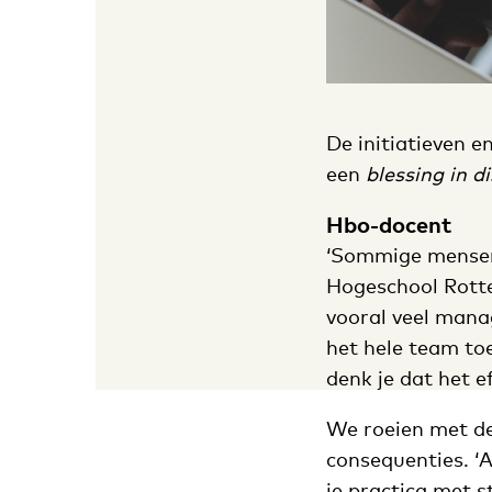
De initiatieven e
een
blessing in d
Hbo-docent
‘Sommige mensen 
Hogeschool Rotte
vooral veel mana
het hele team to
denk je dat het ef
We roeien met de 
consequenties. ‘A
je practica met 