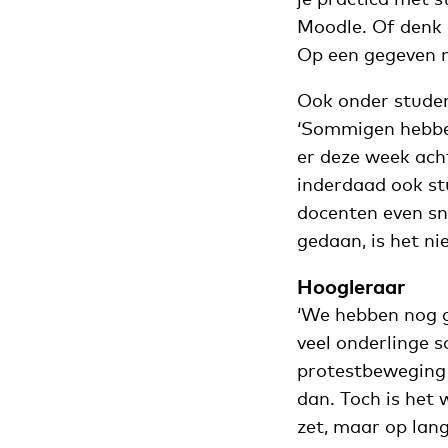
Moodle. Of denk 
Op een gegeven m
Ook onder studen
‘Sommigen hebben 
er deze week ach
inderdaad ook stu
docenten even sn
gedaan, is het ni
Hoogleraar
‘We hebben nog g
veel onderlinge s
protestbeweging 
dan. Toch is het 
zet, maar op lang