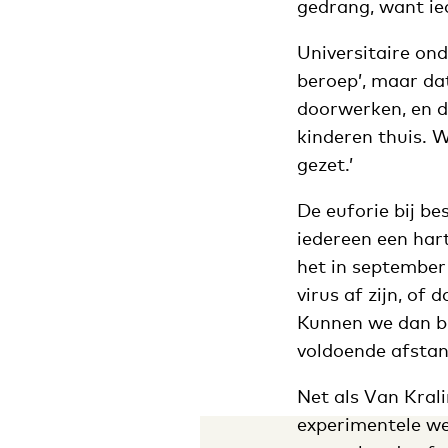
gedrang, want ie
Universitaire on
beroep’, maar da
doorwerken, en d
kinderen thuis. 
gezet.’
De euforie bij be
iedereen een hart
het in september
virus af zijn, o
Kunnen we dan bi
voldoende afstand
Net als Van Krali
experimentele we