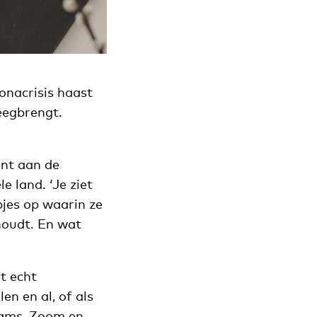
ronacrisis haast
eegbrengt.
ent aan de
 land. ‘Je ziet
jes op waarin ze
houdt. En wat
t echt
en en al, of als
Teams, Zoom en