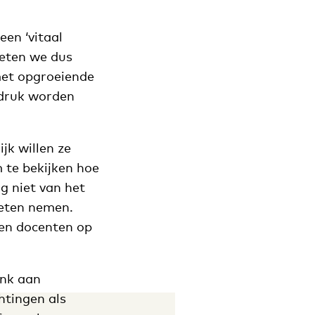
en ‘vitaal
oeten we dus
met opgroeiende
 druk worden
jk willen ze
m te bekijken hoe
g niet van het
oeten nemen.
 en docenten op
enk aan
htingen als