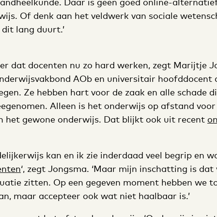
andheelkunde. Daar is geen goed online-alternatief
wijs. Of denk aan het veldwerk van sociale wetens
dit lang duurt.’
er dat docenten nu zo hard werken, zegt Marijtje 
nderwijsvakbond AOb en universitair hoofddocent
egen. Ze hebben hart voor de zaak en alle schade di
egenomen. Alleen is het onderwijs op afstand voor
 het gewone onderwijs. Dat blijkt ook uit recent
o
lijkerwijs kan en ik zie inderdaad veel begrip en w
enten
‘, zegt Jongsma. ‘Maar mijn inschatting is dat
ituatie zitten. Op een gegeven moment hebben we t
an, maar accepteer ook wat niet haalbaar is.’