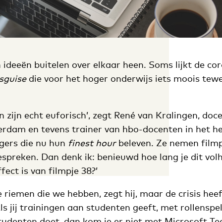
n ideeën buitelen over elkaar heen. Soms lijkt de co
isguise
die voor het hoger onderwijs iets moois tew
zijn echt euforisch’, zegt René van Kralingen, doc
rdam en tevens trainer van hbo-docenten in het hele
gers die nu hun
finest hour
beleven. Ze nemen filmp
espreken. Dan denk ik: benieuwd hoe lang je dit vol
fect is van filmpje 38?’
riemen die we hebben, zegt hij, maar de crisis heef
ls jij trainingen aan studenten geeft, met rollenspell
studenten doet, dan kom je er niet met Microsoft 