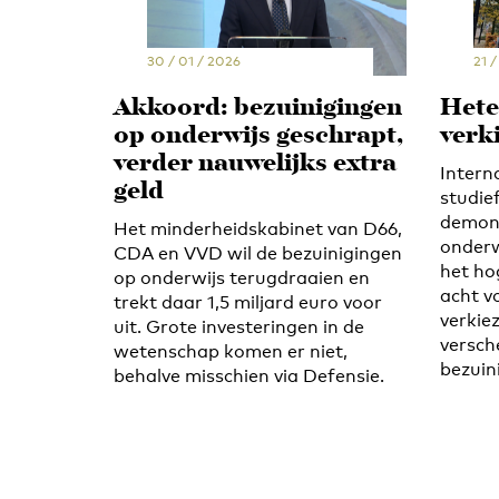
30 / 01 / 2026
21 
Akkoord: bezuinigingen
Hete
op onderwijs geschrapt,
verk
verder nauwelijks extra
Intern
geld
studie
demons
Het minderheidskabinet van D66,
onderw
CDA en VVD wil de bezuinigingen
het hog
op onderwijs terugdraaien en
acht v
trekt daar 1,5 miljard euro voor
verkie
uit. Grote investeringen in de
versch
wetenschap komen er niet,
bezuin
behalve misschien via Defensie.