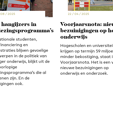
/ 08 / 2025
22 / 04 / 2025
 hangijzers in
Voorjaarsnota: ni
iezingsprogramma’s
bezuinigingen op h
onderwijs
ationale studenten,
financiering en
Hogescholen en universite
traties blijven gevoelige
krijgen op termijn 59 miljo
erpen in de politiek van
minder bekostiging, staat 
er onderwijs, blijkt uit de
Voorjaarsnota. Het is een 
oorlopige
nieuwe bezuinigingen op
zingsprogramma’s die al
onderwijs en onderzoek.
enen zijn. En de
igingen ook.