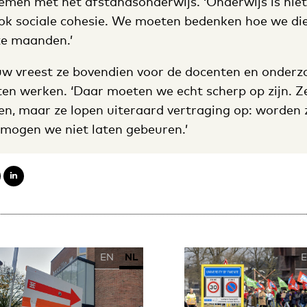
lemen met het afstandsonderwijs. ‘Onderwijs is nie
 ook sociale cohesie. We moeten bedenken hoe we di
ze maanden.’
w vreest ze bovendien voor de docenten en onderzo
cten werken. ‘Daar moeten we echt scherp op zijn. Z
en, maar ze lopen uiteraard vertraging op: worden
mogen we niet laten gebeuren.’
EN
NL