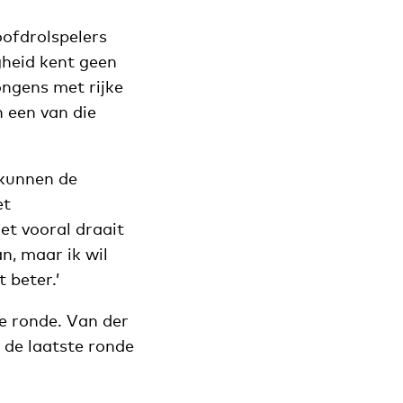
oofdrolspelers
gheid kent geen
jongens met rijke
 een van die
 kunnen de
et
het vooral draait
an, maar ik wil
 beter.’
te ronde. Van der
 de laatste ronde