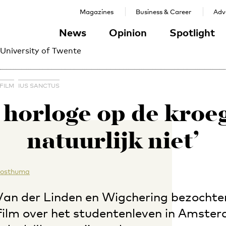
Magazines
Business & Career
Adve
News
Opinion
Spotlight
 University of Twente
FILM
IUS SANCTUS
 horloge op de kroe
natuurlijk niet’
Posthuma
Van der Linden en Wigchering bezocht
 film over het studentenleven in Amste