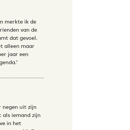
en merkte ik de
vrienden van de
amt dat gevoel.
et alleen maar
er jaar een
genda.’
 negen uit zijn
: als iemand zijn
ve in het