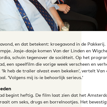
avond, en dat betekent: kroegavond in de Pakkerij.
lmpje. Jasje-dasje komen Van der Linden en Wigch
cordia, schuin tegenover de sociëteit. Op het prog
d, een speelfilm die vorige week verscheen en verha
 ‘Ik heb de trailer alvast even bekeken’, vertelt Van 
l. ‘Volgens mij is-ie behoorlijk serieus.’
leden
ad begint heftig. De film laat zien dat het Amster
aait om seks, drugs en borrelnootjes. Het bevestig