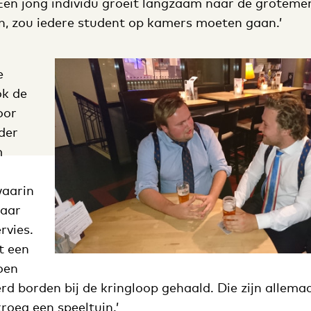
Een jong individu groeit langzaam naar de grotem
, zou iedere student op kamers moeten gaan.’
e
ok de
oor
der
m
waarin
kaar
rvies.
t een
oen
d borden bij de kringloop gehaald. Die zijn allema
kroeg een speeltuin.’