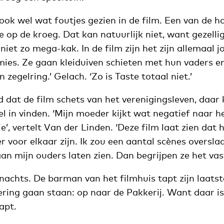
ook wel wat foutjes gezien in de film. Een van de h
 op de kroeg. Dat kan natuurlijk niet, want gezelli
 niet zo mega-kak. In de film zijn het zijn allemaal 
es. Ze gaan kleiduiven schieten met hun vaders en
zegelring.’ Gelach. ‘Zo is Taste totaal niet.’
d dat de film schets van het verenigingsleven, daar
l in vinden. ‘Mijn moeder kijkt wat negatief naar h
’, vertelt Van der Linden. ‘Deze film laat zien dat 
r voor elkaar zijn. Ik zou een aantal scènes oversla
an mijn ouders laten zien. Dan begrijpen ze het vast
s nachts. De barman van het filmhuis tapt zijn laats
ring gaan staan: op naar de Pakkerij. Want daar is
apt.