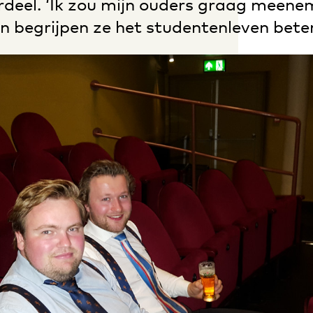
ordeel. ‘Ik zou mijn ouders graag meen
n begrijpen ze het studentenleven beter