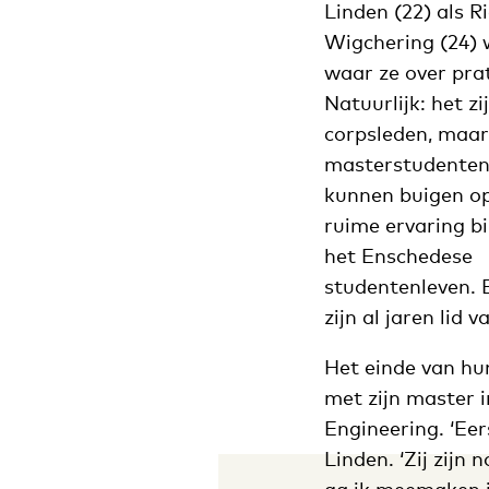
Linden (22) als R
Wigchering (24)
waar ze over pra
Natuurlijk: het zi
corpsleden, maar
masterstudente
kunnen buigen o
ruime ervaring b
het Enschedese
studentenleven. 
zijn al jaren lid
Het einde van hu
met zijn master 
Engineering. ‘Eer
Linden. ‘Zij zijn