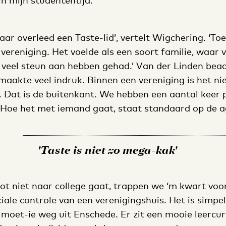
n mijn studententijd.’
jaar overleed een Taste-lid’, vertelt Wigchering. ‘To
vereniging. Het voelde als een soort familie, waar 
 veel steun aan hebben gehad.’ Van der Linden bea
aakte veel indruk. Binnen een vereniging is het ni
 Dat is de buitenkant. We hebben een aantal keer p
 Hoe het met iemand gaat, staat standaard op de a
'Taste is niet zo mega-kak'
ot niet naar college gaat, trappen we ‘m kwart voor
ciale controle van een verenigingshuis. Het is simpel
, moet-ie weg uit Enschede. Er zit een mooie leercur