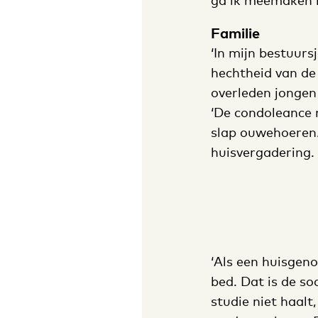
ga ik meemaken i
Familie
‘In mijn bestuurs
hechtheid van de 
overleden jongen
‘De condoleance m
slap ouwehoeren.
huisvergadering.
‘Als een huisgeno
bed. Dat is de so
studie niet haalt