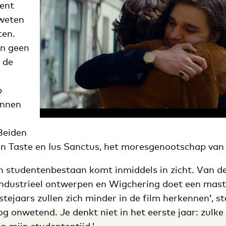
ient
 weten
ten.
jn geen
 de
n
p
innen
Beiden
 van Taste en Ius Sanctus, het moresgenootschap van
n studentenbestaan komt inmiddels in zicht. Van de
industrieel ontwerpen en Wigchering doet een maste
stejaars zullen zich minder in de film herkennen’, st
 nog onwetend. Je denkt niet in het eerste jaar: zulk