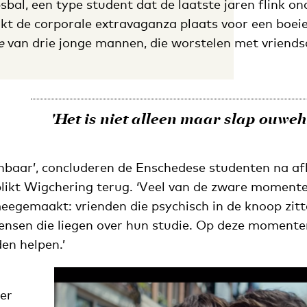
sbal, een type student dat de laatste jaren flink ond
kt de corporale extravaganza plaats voor een boei
e
van drie jonge mannen, die worstelen met vriends
'Het is niet alleen maar slap ouwe
nbaar’, concluderen de Enschedese studenten na afl
 blikt Wigchering terug. ‘Veel van de zware momente
eegemaakt: vrienden die psychisch in de knoop zit
nsen die liegen over hun studie. Op deze moment
en helpen.’
der