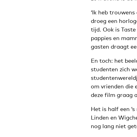
‘Ik heb trouwens 
droeg een horloge
tijd. Ook is Taste
pappies en mammi
gasten draagt een 
En toch: het beel
studenten zich we
studentenwereldje
om vrienden die e
deze film graag a
Het is half een ’
Linden en Wigche
nog lang niet get