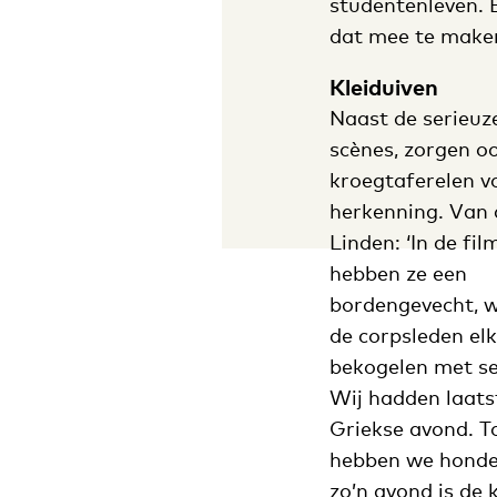
studentenleven. 
dat mee te maken
Kleiduiven
Naast de serieuz
scènes, zorgen o
kroegtaferelen v
herkenning. Van 
Linden: ‘In de fil
hebben ze een
bordengevecht, 
de corpsleden el
bekogelen met se
Wij hadden laats
Griekse avond. T
hebben we honder
zo’n avond is de 