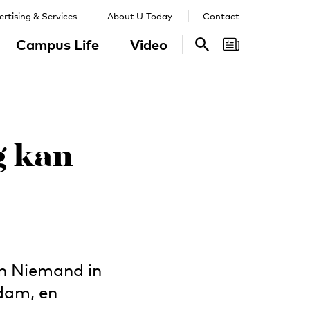
rtising & Services
About U-Today
Contact
Campus Life
Video
Search
Search
g kan
en Niemand in
rdam, en