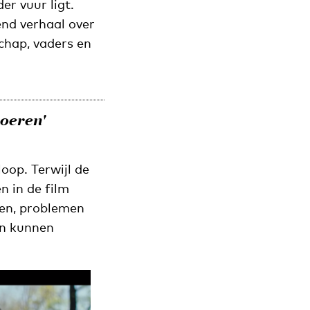
er vuur ligt.
end verhaal over
chap, vaders en
hoeren'
oop. Terwijl de
n in de film
ten, problemen
en kunnen