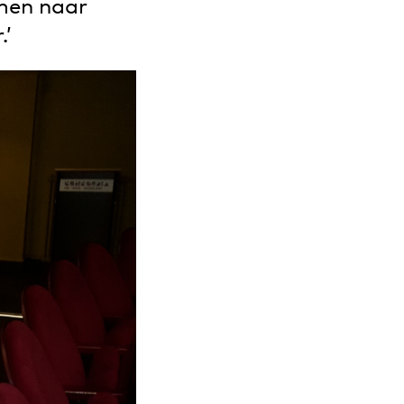
emen naar
.’